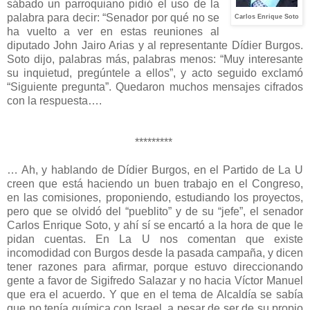
sábado un parroquiano pidió el uso de la
palabra para decir: “Senador por qué no se
Carlos Enrique Soto
ha vuelto a ver en estas reuniones al
diputado John Jairo Arias y al representante Dídier Burgos.
Soto dijo, palabras más, palabras menos: “Muy interesante
su inquietud, pregúntele a ellos”, y acto seguido exclamó
“Siguiente pregunta”. Quedaron muchos mensajes cifrados
con la respuesta….
*********
… Ah, y hablando de Dídier Burgos, en el Partido de La U
creen que está haciendo un buen trabajo en el Congreso,
en las comisiones, proponiendo, estudiando los proyectos,
pero que se olvidó del “pueblito” y de su “jefe”, el senador
Carlos Enrique Soto, y ahí sí se encartó a la hora de que le
pidan cuentas. En La U nos comentan que existe
incomodidad con Burgos desde la pasada campaña, y dicen
tener razones para afirmar, porque estuvo direccionando
gente a favor de Sigifredo Salazar y no hacia Víctor Manuel
que era el acuerdo. Y que en el tema de Alcaldía se sabía
que no tenía química con Israel, a pesar de ser de su propio