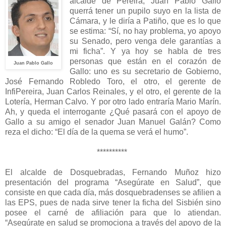
alcalde de Pereira, Juan Pablo Gallo
querrá tener un pupilo suyo en la lista de
Cámara, y le diría a Patiño, que es lo que
se estima: “Sí, no hay problema, yo apoyo
su Senado, pero venga dele garantías a
mi ficha”. Y ya hoy se habla de tres
personas que están en el corazón de
Juan Pablo Gallo
Gallo: uno es su secretario de Gobierno,
José Fernando Robledo Toro, el otro, el gerente de
InfiPereira, Juan Carlos Reinales, y el otro, el gerente de la
Lotería, Herman Calvo. Y por otro lado entraría Mario Marín.
Ah, y queda el interrogante ¿Qué pasará con el apoyo de
Gallo a su amigo el senador Juan Manuel Galán? Como
reza el dicho: “El día de la quema se verá el humo”.
**********
El alcalde de Dosquebradas, Fernando Muñoz hizo
presentación del programa “Asegúrate en Salud”, que
consiste en que cada día, más dosquebradenses se afilien a
las EPS, pues de nada sirve tener la ficha del Sisbién sino
posee el carné de afiliación para que lo atiendan.
“Asegúrate en salud se promociona a través del apoyo de la