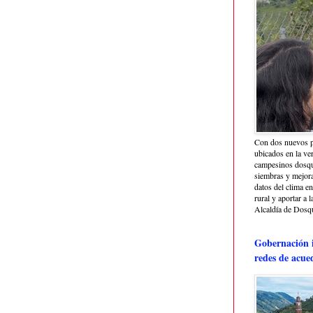
Con dos nuevos p
ubicados en la ve
campesinos dosque
siembras y mejora
datos del clima e
rural y aportar a 
Alcaldía de Dosq
Gobernación i
redes de acue