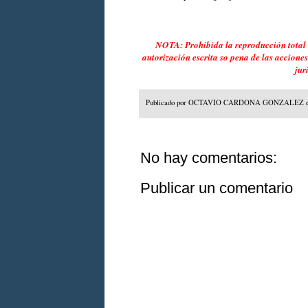
NOTA: Prohibida la reproducción total o
autorización escrita so pena de las accione
jur
Publicado por
OCTAVIO CARDONA GONZALEZ
No hay comentarios:
Publicar un comentario