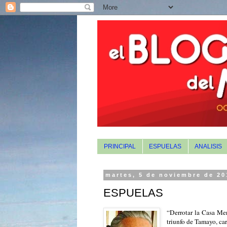
PRINCIPAL
ESPUELAS
ANALISIS
martes, 5 de noviembre de 20
ESPUELAS
“Derrotar la Casa Mer
triunfo de Tamayo, car