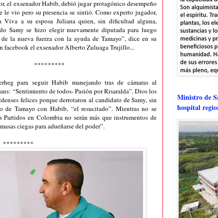
tor, el exsenador Habib, debió jugar protagónico desempeño
e le vio pero su presencia se sintió. Como experto jugador,
 Viva a su esposa Juliana quien, sin dificultad alguna,
do Samy se hizo elegir nuevamente diputada para luego
 de la nueva fuerza con la ayuda de Tamayo”, dice en su
 facebook el exsenador Alberto Zuluaga Trujillo...
*********
rheg para seguir Habib manejando tras de cámaras al
ans: “Sentimiento de todos- Pasión por Risaralda”. Dios los
Ministro de Sa
raldenses felices porque derrotaron al candidato de Samy, sin
hospital regi
do de Tamayo con Habib, “el resucitado”. Mientras no se
os Partidos en Colombia no serán más que instrumentos de
 masas ciegas para adueñarse del poder”.
*********