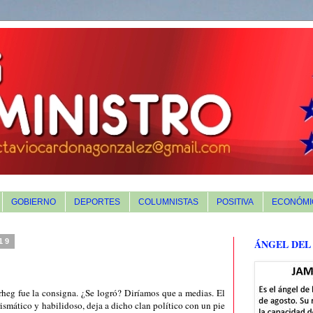
GOBIERNO
DEPORTES
COLUMNISTAS
POSITIVA
ECONÓMI
19
ÁNGEL DEL
heg fue la consigna. ¿Se logró? Diríamos que a medias. El
ismático y habilidoso, deja a dicho clan político con un pie