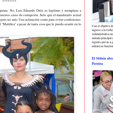
********
irata. No, Luis Eduardo Ortiz es legítimo y reemplaza a
uestos casos de corrupción. Solo que el mandatario actual
z, pero no más. Una aclaración como para evitar confusiones.
"Maléfica" a pesar de tanta cosa que le pueda ocurrir en lo
Con el objetivo de
ingreso a la Gober
Administrativa in
entrada principal 
registro previo a 
entrará en funcio
El Sisbén abr
Pereira