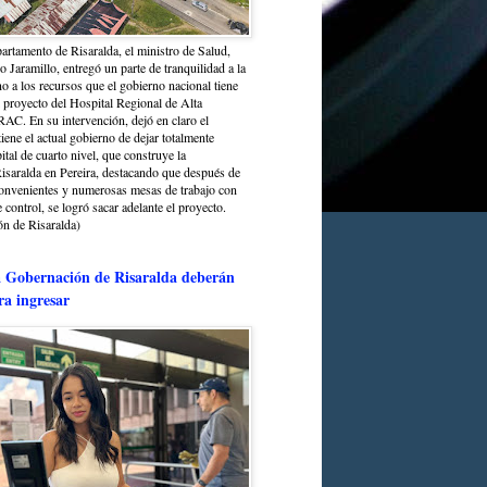
partamento de Risaralda, el ministro de Salud,
 Jaramillo, entregó un parte de tranquilidad a la
o a los recursos que el gobierno nacional tiene
l proyecto del Hospital Regional de Alta
C. En su intervención, dejó en claro el
ene el actual gobierno de dejar totalmente
ital de cuarto nivel, que construye la
saralda en Pereira, destacando que después de
convenientes y numerosas mesas de trabajo con
control, se logró sacar adelante el proyecto.
n de Risaralda)
a Gobernación de Risaralda deberán
ra ingresar