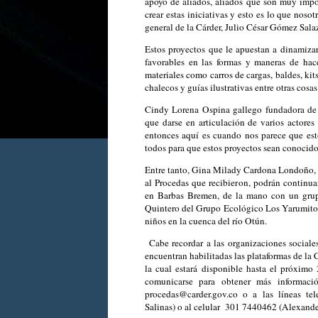
apoyo de aliados, aliados que son muy impo
crear estas iniciativas y esto es lo que noso
general de la Cárder, Julio César Gómez Sala
Estos proyectos que le apuestan a dinamizar
favorables en las formas y maneras de hace
materiales como carros de cargas, baldes, kits
chalecos y guías ilustrativas entre otras cosas
Cindy Lorena Ospina gallego fundadora de S
que darse en articulación de varios actore
entonces aquí es cuando nos parece que est
todos para que estos proyectos sean conocido
Entre tanto, Gina Milady Cardona Londoño, 
al Procedas que recibieron, podrán continu
en Barbas Bremen, de la mano con un grup
Quintero del Grupo Ecológico Los Yarumitos,
niños en la cuenca del río Otún.
Cabe recordar a las organizaciones social
encuentran habilitadas las plataformas de la 
la cual estará disponible hasta el próximo
comunicarse para obtener más informació
procedas@carder.gov.co o a las líneas te
Salinas) o al celular 301 7440462 (Alexand