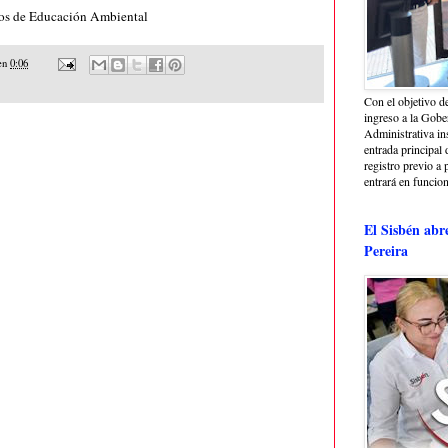
nos de Educación Ambiental
en
0:06
Con el objetivo de
ingreso a la Gober
Administrativa in
entrada principal 
registro previo a 
entrará en funcio
El Sisbén abr
Pereira