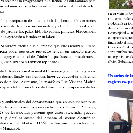
rtantes por la imaginación que tienen los ciudadanos para
tros estamos valorando con estos Procedas ”, dijo el director
zar.
En su visita al de
Guillermo Alfonso
 la participación de la comunidad, a fomentar los cambios
ciudadanía en torn
r uso de los recursos naturales y el ambiente recibieron
destinados para e
 de jardinerías, palas, hidrolavadoras, pinturas, binoculares,
Complejidad – HRA
 que ayudarán a fortalecer su labor.
compromiso que ti
financiado el hosp
aniFlora cuenta que el trabajo que ellos realizan “tiene
Gobernación de Ri
s para poder que estos proyectos tengan un impacto mayor,
surtir muchos in
os apoyos como el de Cárder lo que hace es articularnos a
los organismos de 
(Foto: Gobernació
s, visibilizados y también replicados”.
de la Asociación Ambiental Chinampa, destacó que gracias
Usuarios de l
ar desarrollando una hermosa labor de educación ambiental
registrarse pa
o de niños. Asimismo, lo manifestó Luz Viviana Madrid
 que adelanta una labor de formación y apropiación de los
es y ambientales del departamento que en este momento se
Cárder para las inscripciones en la convocatoria de Procedas,
 28 de febrero. Las personas que estén interesadas pueden
n y detalles acerca del proceso al correo electrónico
lefónicas habilitadas 3116511 extensión 117 (Alexander
er Manzano).