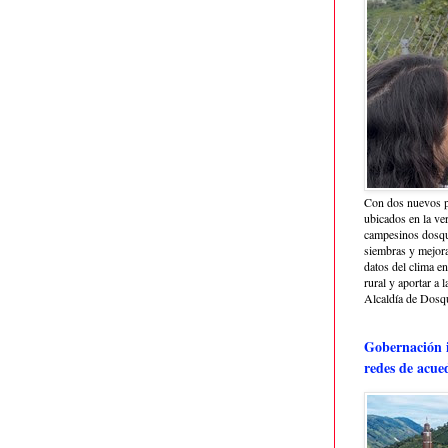
Con dos nuevos p
ubicados en la ve
campesinos dosque
siembras y mejora
datos del clima e
rural y aportar a 
Alcaldía de Dosq
Gobernación i
redes de acue