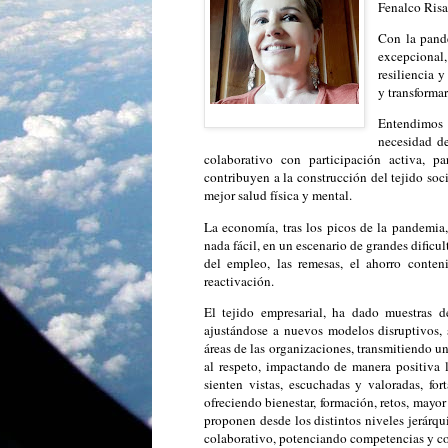
Fenalco Risa
Con la pand
excepcional,
resiliencia y
y transformar
Entendimos 
necesidad de
colaborativo con participación activa, p
contribuyen a la construcción del tejido soc
mejor salud física y mental.
La economía, tras los picos de la pandemia,
nada fácil, en un escenario de grandes dificu
del empleo, las remesas, el ahorro conten
reactivación.
El tejido empresarial, ha dado muestras d
ajustándose a nuevos modelos disruptivos, 
áreas de las organizaciones, transmitiendo u
al respeto, impactando de manera positiva l
sienten vistas, escuchadas y valoradas, for
ofreciendo bienestar, formación, retos, mayo
proponen desde los distintos niveles jerárqu
colaborativo, potenciando competencias y con