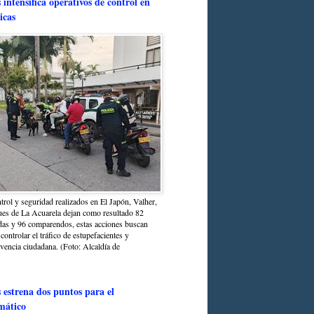
intensifica operativos de control en
icas
trol y seguridad realizados en El Japón, Valher,
ues de La Acuarela dejan como resultado 82
das y 96 comparendos, estas acciones buscan
 controlar el tráfico de estupefacientes y
ivencia ciudadana. (Foto: Alcaldía de
estrena dos puntos para el
mático