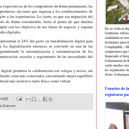
as expectativas de los compradores de forma permanente, las
productos sin tener que ingresar a los establecimientos de
giro a las experiencias. Lo cierto, es que esa migración del
endo de forma considerable, hasta el punto de que muchas
plir con los objetivos de sus líneas de negocio y esperan
En su visita al de
les digitales.
Guillermo Alfonso
ciudadanía en torn
presentan el 24% del gasto en transformación digital para
destinados para e
r. La digitalización entonces, se convierte en una de las
Complejidad – HRA
 permitiendo la automatización y sistematización de los
compromiso que ti
financiado el hosp
omunicación, escucha y seguimiento de las necesidades del
Gobernación de Ri
surtir muchos in
los organismos de 
digital, permiten la colaboración con colegas y socios, sin
(Foto: Gobernació
diendo estar más conectados, encontrando mayor equilibrio
laboral más inclusivo tanto físico como virtual.
Usuarios de l
registrarse pa
en
0:07
ia Echeverri