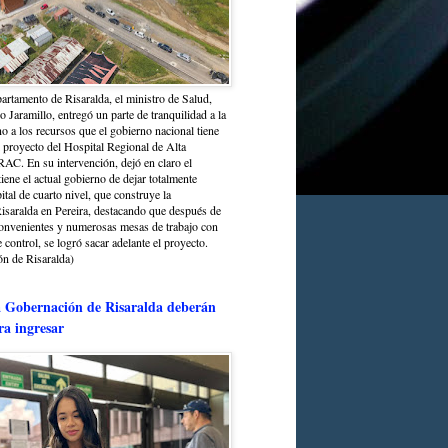
partamento de Risaralda, el ministro de Salud,
 Jaramillo, entregó un parte de tranquilidad a la
o a los recursos que el gobierno nacional tiene
l proyecto del Hospital Regional de Alta
C. En su intervención, dejó en claro el
ene el actual gobierno de dejar totalmente
ital de cuarto nivel, que construye la
saralda en Pereira, destacando que después de
convenientes y numerosas mesas de trabajo con
control, se logró sacar adelante el proyecto.
n de Risaralda)
a Gobernación de Risaralda deberán
ra ingresar