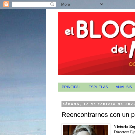
PRINCIPAL
ESPUELAS
ANALISIS
sábado, 12 de febrero de 202
Reencontrarnos con un pr
Victoria Eu
Directora Ej