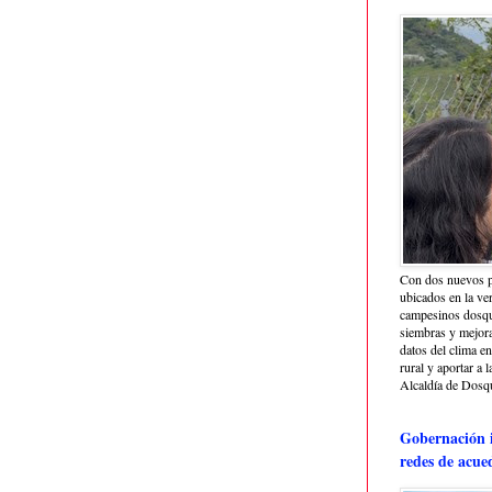
Con dos nuevos p
ubicados en la ve
campesinos dosque
siembras y mejora
datos del clima e
rural y aportar a 
Alcaldía de Dosq
Gobernación i
redes de acue