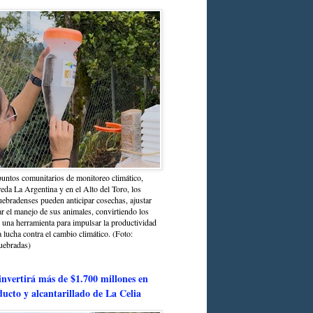
untos comunitarios de monitoreo climático,
reda La Argentina y en el Alto del Toro, los
bradenses pueden anticipar cosechas, ajustar
r el manejo de sus animales, convirtiendo los
n una herramienta para impulsar la productividad
la lucha contra el cambio climático. (Foto:
uebradas)
nvertirá más de $1.700 millones en
ducto y alcantarillado de La Celia