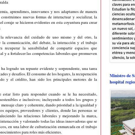
ralda
emia, aprendimos, innovamos y nos adaptamos de manera
 construimos nuevas formas de interactuar y socializar, la
 el coraje se hicieron evidentes en esta coyuntura para crear
.
la relevancia del cuidado de uno mismo y del otro, la
 la comunicación, del debate, la interacción y el trabajo
ara recuperar la sensibilidad de compartir espacios que
ial y a fortalecer las competencias laborales que promueven
 ha logrado un repunte evidente y sorprendente, una tarea
ltades y desafíos. El consumo de los hogares, la recuperación
Ministro de Sa
ido y el crédito, han sido los principales motores de la
hospital regi
e estar listo para responder cuando se le ha necesitado,
sostenibles e inclusivos; incluyendo a todos los grupos y
n mensaje claro y coherente, dando prioridad a la igualdad y
os equipos, proveedores y clientes, donde las personas se
taleciendo las relaciones laborales y mejorando la marca,
r interacción y valorando todas las ideas innovadoras que se
icos, en una labor de culturización enmarcada en el trabajo
ocimientos para roles más eficientes.