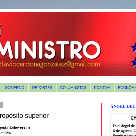
GOBIERNO
DEPORTES
COLUMNISTAS
POSITIVA
ECONÓMI
2
ÁNGEL DEL
opósito superior
genia Echeverri A
ecutiva