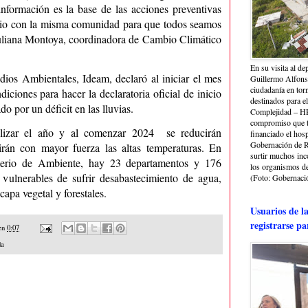
 información es la base de las acciones preventivas
pio con la misma comunidad para que todos seamos
Yuliana Montoya, coordinadora de Cambio Climático
En su visita al de
udios Ambientales, Ideam, declaró al iniciar el mes
Guillermo Alfonso
ciudadanía en torn
iciones para hacer la declaratoria oficial de inicio
destinados para e
o por un déficit en las lluvias.
Complejidad – HRA
compromiso que ti
alizar el año y al comenzar 2024 se reducirán
financiado el hosp
Gobernación de Ri
tirán con mayor fuerza las altas temperaturas. En
surtir muchos in
terio de Ambiente, hay 23 departamentos y 176
los organismos de 
vulnerables de sufrir desabastecimiento de agua,
(Foto: Gobernació
capa vegetal y forestales.
Usuarios de l
registrarse pa
en
0:07
da