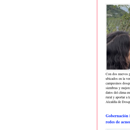
Con dos nuevos p
ubicados en la ve
campesinos dosque
siembras y mejora
datos del clima e
rural y aportar a 
Alcaldía de Dosq
Gobernación i
redes de acue