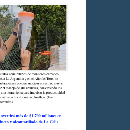
untos comunitarios de monitoreo climático,
reda La Argentina y en el Alto del Toro, los
bradenses pueden anticipar cosechas, ajustar
r el manejo de sus animales, convirtiendo los
n una herramienta para impulsar la productividad
la lucha contra el cambio climático. (Foto:
uebradas)
nvertirá más de $1.700 millones en
ducto y alcantarillado de La Celia