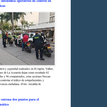
intensifica operativos de control en
icas
trol y seguridad realizados en El Japón, Valher,
ues de La Acuarela dejan como resultado 82
das y 96 comparendos, estas acciones buscan
 controlar el tráfico de estupefacientes y
ivencia ciudadana. (Foto: Alcaldía de
estrena dos puntos para el
mático