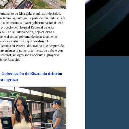
partamento de Risaralda, el ministro de Salud,
 Jaramillo, entregó un parte de tranquilidad a la
o a los recursos que el gobierno nacional tiene
l proyecto del Hospital Regional de Alta
C. En su intervención, dejó en claro el
ene el actual gobierno de dejar totalmente
ital de cuarto nivel, que construye la
saralda en Pereira, destacando que después de
convenientes y numerosas mesas de trabajo con
control, se logró sacar adelante el proyecto.
n de Risaralda)
a Gobernación de Risaralda deberán
ra ingresar