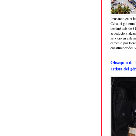
Pensando en el bi
Celia, el goberna
destinó más de $1
acueducto y alcant
servicio en este m
cemento por tecno
consumidor del lí
Obsequio de 
artista del g