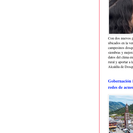
Con dos nuevos p
ubicados en la ve
campesinos dosque
siembras y mejora
datos del clima e
rural y aportar a 
Alcaldía de Dosq
Gobernación i
redes de acue