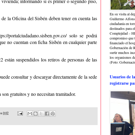
a vivienda; informando si es primer o segundo piso,
En su visita al de
 de la Oficina del Sisbén deben tener en cuenta las
Guillermo Alfonso
ciudadanía en torn
destinados para e
Complejidad – HRA
tps://portalciudadano.sisben.gov.co/
solo se podrá
compromiso que ti
 que no cuentan con ficha Sisbén en cualquier parte
financiado el hosp
Gobernación de Ri
surtir muchos in
los organismos de 
 están suspendidos los retiros de personas de las
(Foto: Gobernació
 puede consultar y descargar directamente de la sede
Usuarios de l
registrarse pa
n son gratuitos y no necesitan tramitador.
en
0:02