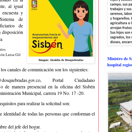
te, al igual
e encuesta y
Sistema de
ficiarios de
a disposición
ra
ntos
ión Luisa Gil
Ministro de Sa
Imagen: Alcaldía de Dosquebradas
hospital regi
a los canales de comunicación son los siguientes:
@dosquebradas.gov.co
, Portal Ciudadano
 o de manera presencial en la oficina del Sisbén
ministración Municipal, carrera 19 No. 17 -20.
quisitos para realizar la solicitud son:
 identidad de todas las personas que conforman el
bre del jefe del hogar.