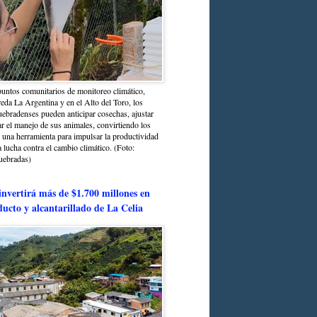
untos comunitarios de monitoreo climático,
reda La Argentina y en el Alto del Toro, los
bradenses pueden anticipar cosechas, ajustar
r el manejo de sus animales, convirtiendo los
n una herramienta para impulsar la productividad
la lucha contra el cambio climático. (Foto:
uebradas)
nvertirá más de $1.700 millones en
ducto y alcantarillado de La Celia