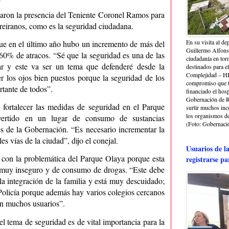
aron la presencia del Teniente Coronel Ramos para
reiranos, como es la seguridad ciudadana.
En su visita al de
ue en el último año hubo un incremento de más del
Guillermo Alfonso
0% de atracos. “Sé que la seguridad es una de las
ciudadanía en torn
ar y este va ser un tema que defenderé desde la
destinados para e
Complejidad – HRA
 los ojos bien puestos porque la seguridad de los
compromiso que ti
rtante de todos”.
financiado el hosp
Gobernación de Ri
 fortalecer las medidas de seguridad en el Parque
surtir muchos in
los organismos de 
ertido en un lugar de consumo de sustancias
(Foto: Gobernació
s de la Gobernación. “Es necesario incrementar la
es vías de la ciudad”, dijo el conejal.
Usuarios de l
 con la problemática del Parque Olaya porque esta
registrarse pa
r muy inseguro y de consumo de drogas. “Este debe
la integración de la familia y está muy descuidado;
a Policía porque además hay varios colegios cercanos
an muchos usuarios”.
el tema de seguridad es de vital importancia para la