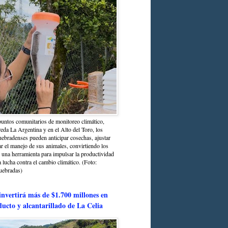
untos comunitarios de monitoreo climático,
reda La Argentina y en el Alto del Toro, los
bradenses pueden anticipar cosechas, ajustar
r el manejo de sus animales, convirtiendo los
n una herramienta para impulsar la productividad
la lucha contra el cambio climático. (Foto:
uebradas)
nvertirá más de $1.700 millones en
ducto y alcantarillado de La Celia