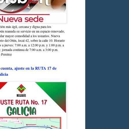
ción más ágil, cercana y digna para los
sbén reanuda su servicio en un espacio renovado,
ndar mayor comodidad a los usuarios. Nueva
rio del Otún, local 42, sobre la calle 10. Horario
s a jueves: 7:00 a.m. a 12:00 p.m. y 1:00 p.m. a
: jornada continua de 7:00 a.m. a 3:00 p.m.
 Pereira)
 cuenta, ajuste en la RUTA 17 de
licia