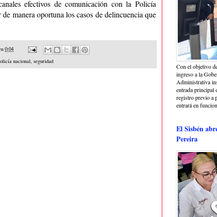
canales efectivos de comunicación con la Policía
er de manera oportuna los casos de delincuencia que
en
0:04
olicía nacional
,
seguridad
Con el objetivo de
ingreso a la Gober
Administrativa in
entrada principal 
registro previo a 
entrará en funcio
El Sisbén abr
Pereira