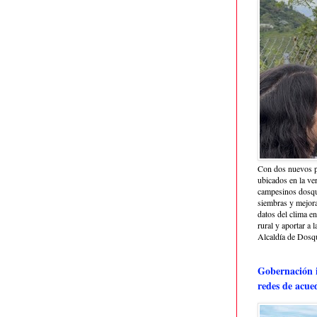
Con dos nuevos p
ubicados en la ve
campesinos dosque
siembras y mejora
datos del clima e
rural y aportar a 
Alcaldía de Dosq
Gobernación i
redes de acue