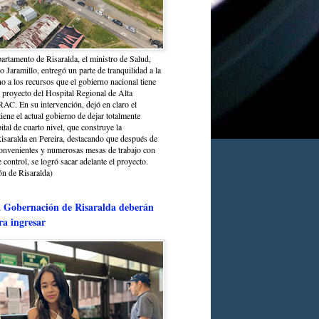
partamento de Risaralda, el ministro de Salud,
 Jaramillo, entregó un parte de tranquilidad a la
o a los recursos que el gobierno nacional tiene
l proyecto del Hospital Regional de Alta
C. En su intervención, dejó en claro el
ene el actual gobierno de dejar totalmente
ital de cuarto nivel, que construye la
saralda en Pereira, destacando que después de
convenientes y numerosas mesas de trabajo con
control, se logró sacar adelante el proyecto.
n de Risaralda)
a Gobernación de Risaralda deberán
ra ingresar