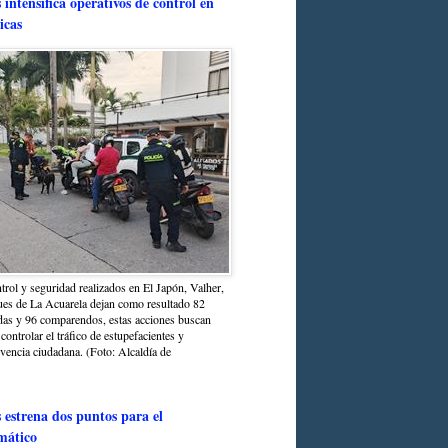
intensifica operativos de control en
icas
trol y seguridad realizados en El Japón, Valher,
ues de La Acuarela dejan como resultado 82
das y 96 comparendos, estas acciones buscan
 controlar el tráfico de estupefacientes y
ivencia ciudadana. (Foto: Alcaldía de
estrena dos puntos para el
mático