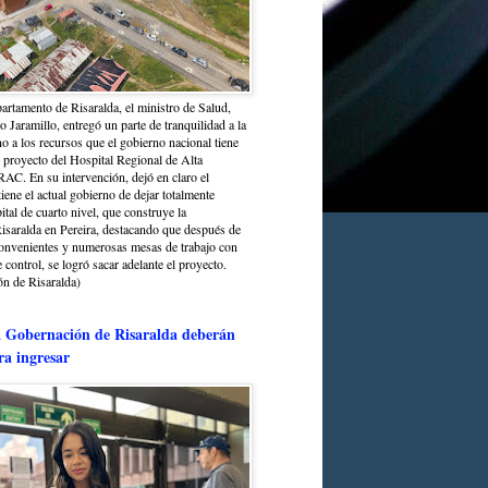
partamento de Risaralda, el ministro de Salud,
 Jaramillo, entregó un parte de tranquilidad a la
o a los recursos que el gobierno nacional tiene
l proyecto del Hospital Regional de Alta
C. En su intervención, dejó en claro el
ene el actual gobierno de dejar totalmente
ital de cuarto nivel, que construye la
saralda en Pereira, destacando que después de
convenientes y numerosas mesas de trabajo con
control, se logró sacar adelante el proyecto.
n de Risaralda)
a Gobernación de Risaralda deberán
ra ingresar