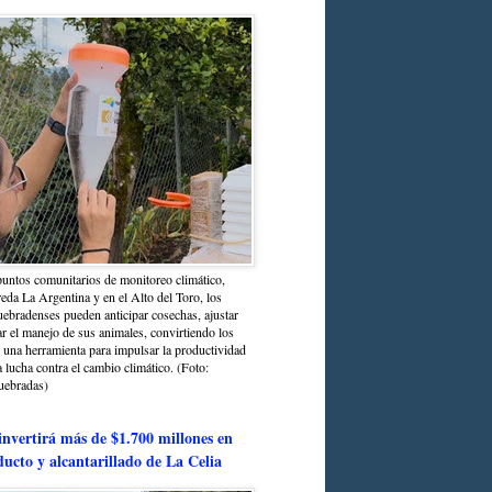
untos comunitarios de monitoreo climático,
reda La Argentina y en el Alto del Toro, los
bradenses pueden anticipar cosechas, ajustar
r el manejo de sus animales, convirtiendo los
n una herramienta para impulsar la productividad
la lucha contra el cambio climático. (Foto:
uebradas)
nvertirá más de $1.700 millones en
ducto y alcantarillado de La Celia