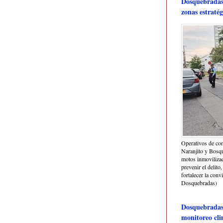
Dosquebradas 
zonas estratég
Operativos de con
Naranjito y Bosq
motos inmoviliza
prevenir el delito,
fortalecer la conv
Dosquebradas)
Dosquebradas 
monitoreo cli