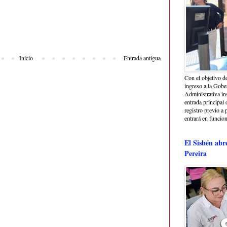
Inicio
Entrada antigua
Con el objetivo de
ingreso a la Gober
Administrativa in
entrada principal 
registro previo a 
entrará en funcio
El Sisbén abr
Pereira