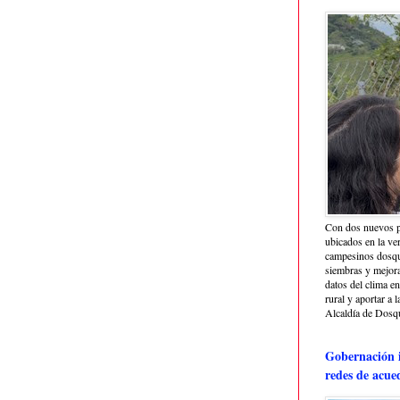
Con dos nuevos p
ubicados en la ve
campesinos dosque
siembras y mejora
datos del clima e
rural y aportar a 
Alcaldía de Dosq
Gobernación i
redes de acue