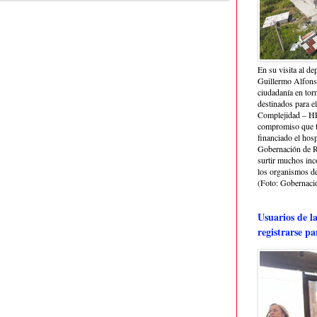
En su visita al de
Guillermo Alfonso
ciudadanía en torn
destinados para e
Complejidad – HRA
compromiso que ti
financiado el hosp
Gobernación de Ri
surtir muchos in
los organismos de 
(Foto: Gobernació
Usuarios de l
registrarse pa