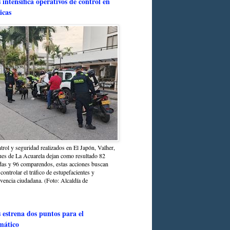
intensifica operativos de control en
icas
trol y seguridad realizados en El Japón, Valher,
ues de La Acuarela dejan como resultado 82
das y 96 comparendos, estas acciones buscan
 controlar el tráfico de estupefacientes y
ivencia ciudadana. (Foto: Alcaldía de
estrena dos puntos para el
mático