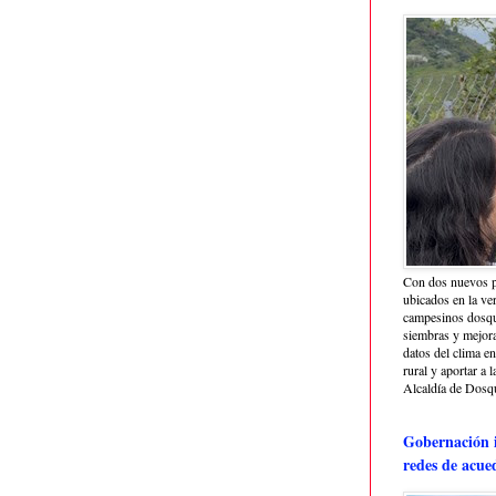
Con dos nuevos p
ubicados en la ve
campesinos dosque
siembras y mejora
datos del clima e
rural y aportar a 
Alcaldía de Dosq
Gobernación i
redes de acue