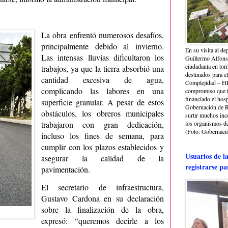
La obra enfrentó numerosos desafíos,
principalmente debido al invierno.
En su visita al de
Las intensas lluvias dificultaron los
Guillermo Alfonso
ciudadanía en torn
trabajos, ya que la tierra absorbió una
destinados para e
cantidad excesiva de agua,
Complejidad – HRA
complicando las labores en una
compromiso que ti
financiado el hosp
superficie granular. A pesar de estos
Gobernación de Ri
obstáculos, los obreros municipales
surtir muchos in
trabajaron con gran dedicación,
los organismos de 
(Foto: Gobernació
incluso los fines de semana, para
cumplir con los plazos establecidos y
Usuarios de l
asegurar la calidad de la
registrarse pa
pavimentación.
El secretario de infraestructura,
Gustavo Cardona en su declaración
sobre la finalización de la obra,
expresó: “queremos decirle a los