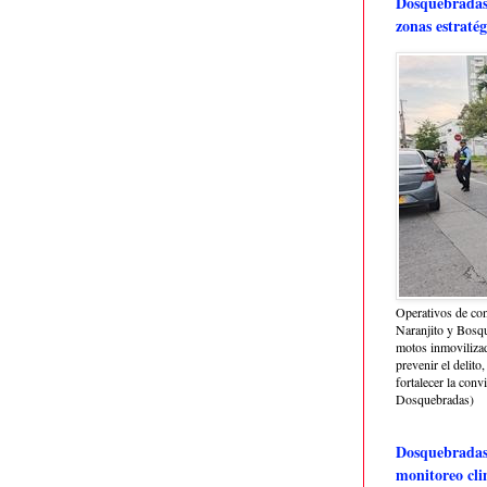
Dosquebradas 
zonas estratég
Operativos de con
Naranjito y Bosq
motos inmoviliza
prevenir el delito,
fortalecer la conv
Dosquebradas)
Dosquebradas 
monitoreo cli