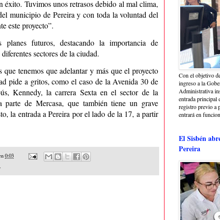
n éxito. Tuvimos unos retrasos debido al mal clima,
del municipio de Pereira y con toda la voluntad del
te este proyecto”.
 planes futuros, destacando la importancia de
diferentes sectores de la ciudad.
s que tenemos que adelantar y más que el proyecto
Con el objetivo de
ad pide a gritos, como el caso de la Avenida 30 de
ingreso a la Gober
ús, Kennedy, la carrera Sexta en el sector de la
Administrativa in
entrada principal 
 la parte de Mercasa, que también tiene un grave
registro previo a 
to, la entrada a Pereira por el lado de la 17, a partir
entrará en funcio
El Sisbén abr
Pereira
en
0:03
y