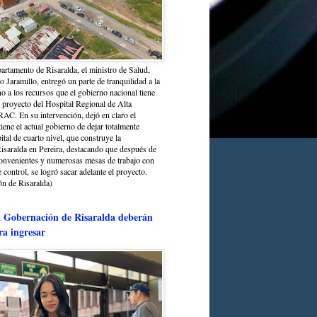
partamento de Risaralda, el ministro de Salud,
 Jaramillo, entregó un parte de tranquilidad a la
o a los recursos que el gobierno nacional tiene
l proyecto del Hospital Regional de Alta
C. En su intervención, dejó en claro el
ene el actual gobierno de dejar totalmente
ital de cuarto nivel, que construye la
saralda en Pereira, destacando que después de
convenientes y numerosas mesas de trabajo con
control, se logró sacar adelante el proyecto.
n de Risaralda)
a Gobernación de Risaralda deberán
ra ingresar