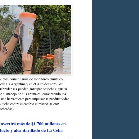
untos comunitarios de monitoreo climático,
reda La Argentina y en el Alto del Toro, los
bradenses pueden anticipar cosechas, ajustar
r el manejo de sus animales, convirtiendo los
n una herramienta para impulsar la productividad
la lucha contra el cambio climático. (Foto:
uebradas)
nvertirá más de $1.700 millones en
ducto y alcantarillado de La Celia