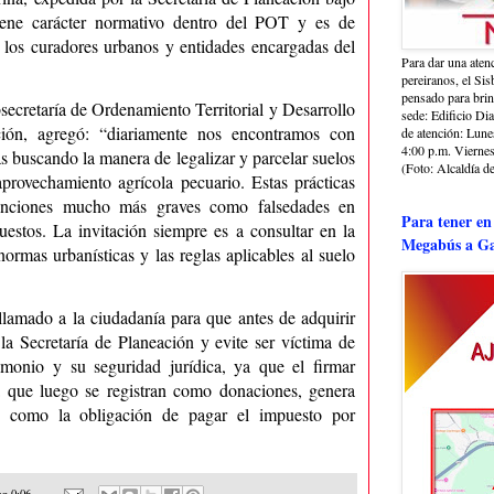
, tiene carácter normativo dentro del POT y es de
 los curadores urbanos y entidades encargadas del
Para dar una aten
pereiranos, el Si
pensado para bri
secretaría de Ordenamiento Territorial y Desarrollo
sede: Edificio Dia
ión, agregó: “diariamente nos encontramos con
de atención: Lune
4:00 p.m. Viernes
s buscando la manera de legalizar y parcelar suelos
(Foto: Alcaldía de
 aprovechamiento agrícola pecuario. Estas prácticas
venciones mucho más graves como falsedades en
Para tener en
stos. La invitación siempre es a consultar en la
Megabús a Ga
normas urbanísticas y las reglas aplicables al suelo
lamado a la ciudadanía para que antes de adquirir
 la Secretaría de Planeación y evite ser víctima de
imonio y su seguridad jurídica, ya que el firmar
 que luego se registran como donaciones, genera
as, como la obligación de pagar el impuesto por