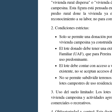
"vivienda rural dispersa" o "vivienda d
campesina. Esta figura está pensada ex
predio rural done la vivienda ya e
reconocimiento a su labor, no para come
2. Condiciones estrictas:
Solo se permite una donación por
vivienda campesina ya construida
El lote donado debe tener una e
Familiar (UAF), que para Pereira 
uso predominante.
El lote debe contar con acceso a 
existente, no se aceptan accesos d
No se permite subdividir terrenos 
lotes campestres de uso residencia
3. Uso del suelo limitado: Los lote
vivienda campesina y actividades agro
comerciales o recreativos.
4. Obligatoriedad y control: Esta doct