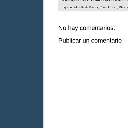
Publicado por
OCTAVIO CARDONA GONZALEZ
Etiquetas:
Alcaldía de Pereira
,
Control Físico
,
Dian
,
l
No hay comentarios:
Publicar un comentario