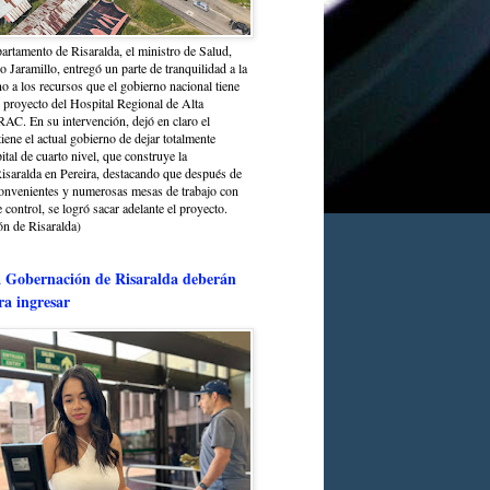
partamento de Risaralda, el ministro de Salud,
 Jaramillo, entregó un parte de tranquilidad a la
o a los recursos que el gobierno nacional tiene
l proyecto del Hospital Regional de Alta
C. En su intervención, dejó en claro el
ene el actual gobierno de dejar totalmente
ital de cuarto nivel, que construye la
saralda en Pereira, destacando que después de
convenientes y numerosas mesas de trabajo con
control, se logró sacar adelante el proyecto.
n de Risaralda)
a Gobernación de Risaralda deberán
ra ingresar