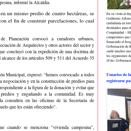
esina, informó la Alcaldía.
en un mismo predio de cuatro hectáreas, se
En su visita al de
Guillermo Alfonso
on el fin de construir parcelaciones, lo cual
ciudadanía en torn
destinados para e
Complejidad – HRA
compromiso que ti
a de Planeación convocó a curadores urbanos,
financiado el hosp
ociación de Arquitectos y otros actores del sector y
Gobernación de Ri
a que concluyó con la expedición de una doctrina de
surtir muchos in
los organismos de 
l alcance de los artículos 509 y 511 del Acuerdo 35
(Foto: Gobernació
ción Municipal, expresó: “hemos convocado a todos
Usuarios de l
registrarse pa
la negociación y en la construcción de predios para
espondiente a la figura de la donación y evitar que
o predios y engañando a la comunidad. Es muy
a consulten en las oficinas de la Secretaría de
suelo que les están ofreciendo”.
 que cuando se menciona "vivienda campesina",