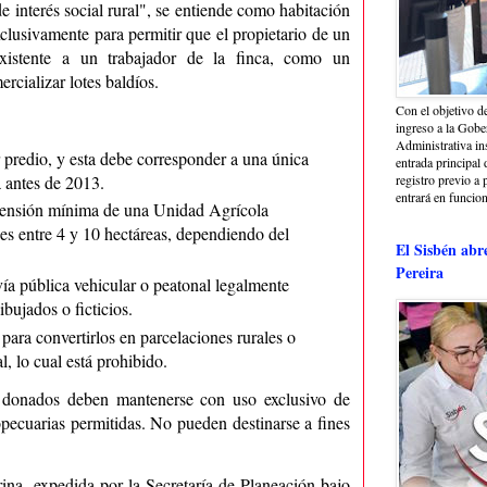
e interés social rural", se entiende como habitación
clusivamente para permitir que el propietario de un
xistente a un trabajador de la finca, como un
rcializar lotes baldíos.
Con el objetivo de
ingreso a la Gober
Administrativa in
 predio, y esta debe corresponder a una única
entrada principal 
 antes de 2013.
registro previo a 
entrará en funcio
xtensión mínima de una Unidad Agrícola
es entre 4 y 10 hectáreas, dependiendo del
El Sisbén abr
Pereira
vía pública vehicular o peatonal legalmente
ibujados o ficticios.
para convertirlos en parcelaciones rurales o
l, lo cual está prohibido.
s donados deben mantenerse con uso exclusivo de
pecuarias permitidas. No pueden destinarse a fines
rina, expedida por la Secretaría de Planeación bajo