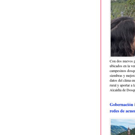
Con dos nuevos p
ubicados en la ve
campesinos dosque
siembras y mejora
datos del clima e
rural y aportar a 
Alcaldía de Dosq
Gobernación i
redes de acue