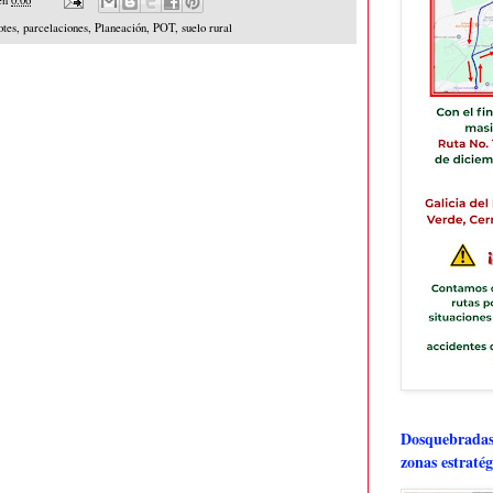
en
0:06
otes
,
parcelaciones
,
Planeación
,
POT
,
suelo rural
Dosquebradas 
zonas estratég