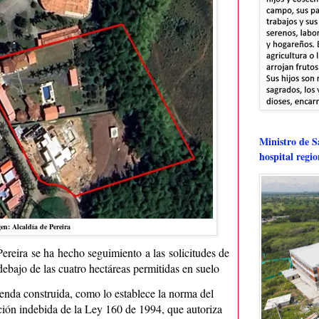
Ministro de Sa
hospital regi
en: Alcaldía de Pereira
ereira se ha hecho seguimiento a las solicitudes de
ebajo de las cuatro hectáreas permitidas en suelo
ienda construida, como lo establece la norma del
ción indebida de la Ley 160 de 1994, que autoriza