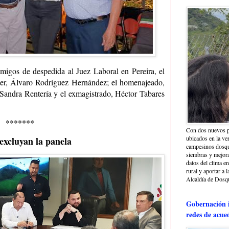
migos de despedida al Juez Laboral en Pereira, el
der, Álvaro Rodríguez Hernández; el homenajeado,
Sandra Rentería y el exmagistrado, Héctor Tabares
*******
Con dos nuevos p
ubicados en la ve
excluyan la panela
campesinos dosque
siembras y mejora
datos del clima e
rural y aportar a 
Alcaldía de Dosq
Gobernación i
redes de acue