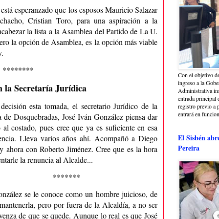
 está esperanzado que los esposos Mauricio Salazar
hacho, Cristian Toro, para una aspiración a la
ncabezar la lista a la Asamblea del Partido de La U.
pero la opción de Asamblea, es la opción más viable
y.
********
Con el objetivo de
ingreso a la Gober
 la Secretaría Jurídica
Administrativa in
entrada principal 
decisión esta tomada, el secretario Jurídico de la
registro previo a 
entrará en funcio
a de Dosquebradas, José Iván González piensa dar
 al costado, pues cree que ya es suficiente en esa
El Sisbén abr
encia. Lleva varios años ahí. Acompañó a Diego
Pereira
 ahora con Roberto Jiménez. Cree que es la hora
ntarle la renuncia al Alcalde...
*******
onzález se le conoce como un hombre juicioso, de
mantenerla, pero por fuera de la Alcaldía, a no ser
venza de que se quede. Aunque lo real es que José