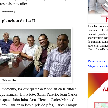
ires más tranquilos.
*******
a planchón de La U
Para dar una aten
pereiranos, el Si
pensado para bri
sede: Edificio Dia
de atención: Lune
4:00 p.m. Viernes
(Foto: Alcaldía de
Para tener en
Megabús a Ga
Foto: Archivo
el momento, los que quitaban y ponían en la ciudad.
 que mandan. En la foto: Samir Palacio, Juan Carlos
squez, John Jairo Arias Henao, Carlos Mario Gil,
o. Falta en la foto el jefe de jefes, Carlos Enrique