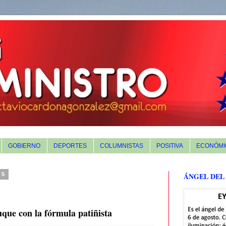
GOBIERNO
DEPORTES
COLUMNISTAS
POSITIVA
ECONÓMI
25
ÁNGEL DEL
ue con la fórmula patiñista