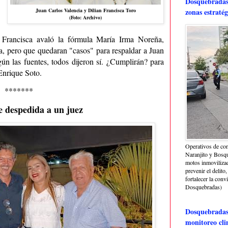
Dosquebradas 
Juan Carlos Valencia y Dilian Francisca Toro
zonas estratég
(Foto: Archivo)
n Francisca avaló la fórmula María Irma Noreña,
 pero que quedaran "casos" para respaldar a Juan
gún las fuentes, todos dijeron sí. ¿Cumplirán? para
Enrique Soto.
*******
 despedida a un juez
Operativos de con
Naranjito y Bosq
motos inmoviliza
prevenir el delito,
fortalecer la conv
Dosquebradas)
Dosquebradas 
monitoreo cli