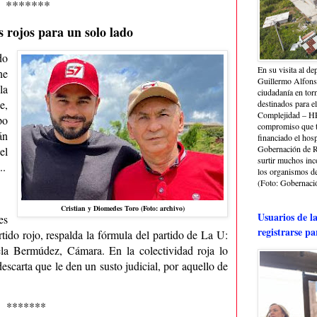
*******
 rojos para un solo lado
do
En su visita al de
ne
Guillermo Alfonso
la
ciudadanía en torn
e,
destinados para e
Complejidad – HRA
po
compromiso que ti
án
financiado el hosp
Gobernación de Ri
el
surtir muchos in
..
los organismos de 
(Foto: Gobernació
Cristian y Diomedes Toro (Foto: archivo)
Usuarios de l
es
registrarse pa
rtido rojo, respalda la fórmula del partido de La U:
la Bermúdez, Cámara. En la colectividad roja lo
escarta que le den un susto judicial, por aquello de
*******