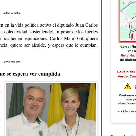
*******
en en la vida política activa el diputado Juan Carlos
u colectividad, sosteniéndola a pesar de los fuertes
mbos tienen aspiraciones: Carlos Mario Gil, quiere
ncia, quiere ser alcalde, y espera que le cumplan.
*******
e se espera ver cumplida
a
e
e
o
a
a
a
n