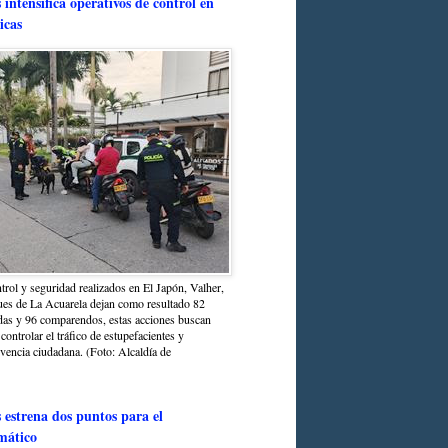
intensifica operativos de control en
icas
trol y seguridad realizados en El Japón, Valher,
ues de La Acuarela dejan como resultado 82
das y 96 comparendos, estas acciones buscan
 controlar el tráfico de estupefacientes y
ivencia ciudadana. (Foto: Alcaldía de
estrena dos puntos para el
mático