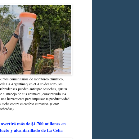
untos comunitarios de monitoreo climático,
reda La Argentina y en el Alto del Toro, los
bradenses pueden anticipar cosechas, ajustar
r el manejo de sus animales, convirtiendo los
n una herramienta para impulsar la productividad
la lucha contra el cambio climático. (Foto:
uebradas)
nvertirá más de $1.700 millones en
ducto y alcantarillado de La Celia