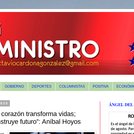
GOBIERNO
DEPORTES
COLUMNISTAS
POSITIVA
ECONÓMI
2025
ÁNGEL DEL
 corazón transforma vidas;
nstruye futuro”: Aníbal Hoyos
or