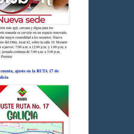
ción más ágil, cercana y digna para los
sbén reanuda su servicio en un espacio renovado,
ndar mayor comodidad a los usuarios. Nueva
rio del Otún, local 42, sobre la calle 10. Horario
s a jueves: 7:00 a.m. a 12:00 p.m. y 1:00 p.m. a
: jornada continua de 7:00 a.m. a 3:00 p.m.
 Pereira)
 cuenta, ajuste en la RUTA 17 de
licia