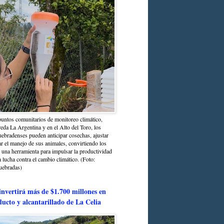
untos comunitarios de monitoreo climático,
reda La Argentina y en el Alto del Toro, los
bradenses pueden anticipar cosechas, ajustar
r el manejo de sus animales, convirtiendo los
n una herramienta para impulsar la productividad
la lucha contra el cambio climático. (Foto:
uebradas)
nvertirá más de $1.700 millones en
ducto y alcantarillado de La Celia