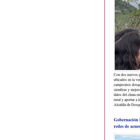
Con dos nuevos p
ubicados en la ve
campesinos dosque
siembras y mejora
datos del clima e
rural y aportar a 
Alcaldía de Dosq
Gobernación i
redes de acue