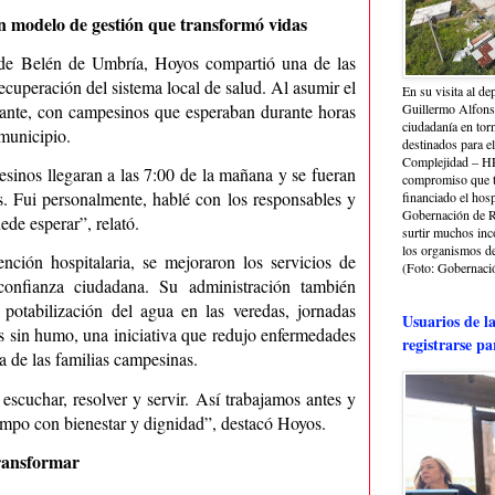
n modelo de gestión que transformó vidas
 de Belén de Umbría, Hoyos compartió una de las
ecuperación del sistema local de salud. Al asumir el
En su visita al de
ante, con campesinos que esperaban durante horas
Guillermo Alfonso
ciudadanía en torn
 municipio.
destinados para e
Complejidad – HRA
sinos llegaran a las 7:00 de la mañana y se fueran
compromiso que ti
os. Fui personalmente, hablé con los responsables y
financiado el hosp
Gobernación de Ri
ede esperar”, relató.
surtir muchos in
los organismos de 
tención hospitalaria, se mejoraron los servicios de
(Foto: Gobernació
confianza ciudadana. Su administración también
 potabilización del agua en las veredas, jornadas
Usuarios de l
es sin humo, una iniciativa que redujo enfermedades
registrarse pa
da de las familias campesinas.
escuchar, resolver y servir. Así trabajamos antes y
ampo con bienestar y dignidad”, destacó Hoyos.
transformar