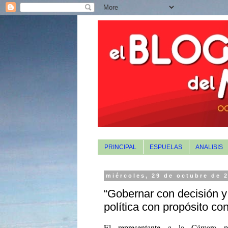
PRINCIPAL
ESPUELAS
ANALISIS
miércoles, 29 de octubre de 
“Gobernar con decisión y
política con propósito co
El representante a la Cámara p