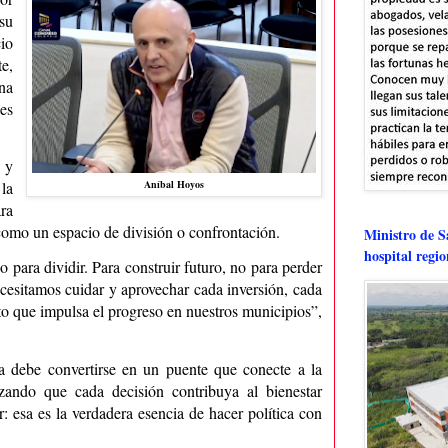
su
io
e,
na
es
 y
Aníbal Hoyos
la
ra
 como un espacio de división o confrontación.
Ministro de Sa
hospital regi
no para dividir. Para construir futuro, no para perder
esitamos cuidar y aprovechar cada inversión, cada
o que impulsa el progreso en nuestros municipios”,
ca debe convertirse en un puente que conecte a la
izando que cada decisión contribuya al bienestar
r: esa es la verdadera esencia de hacer política con