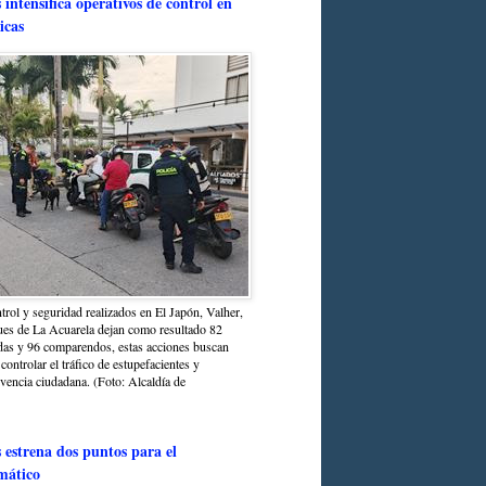
intensifica operativos de control en
icas
trol y seguridad realizados en El Japón, Valher,
ues de La Acuarela dejan como resultado 82
das y 96 comparendos, estas acciones buscan
 controlar el tráfico de estupefacientes y
ivencia ciudadana. (Foto: Alcaldía de
estrena dos puntos para el
mático