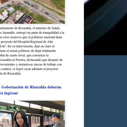
partamento de Risaralda, el ministro de Salud,
 Jaramillo, entregó un parte de tranquilidad a la
o a los recursos que el gobierno nacional tiene
l proyecto del Hospital Regional de Alta
C. En su intervención, dejó en claro el
ene el actual gobierno de dejar totalmente
ital de cuarto nivel, que construye la
saralda en Pereira, destacando que después de
convenientes y numerosas mesas de trabajo con
control, se logró sacar adelante el proyecto.
n de Risaralda)
a Gobernación de Risaralda deberán
ra ingresar