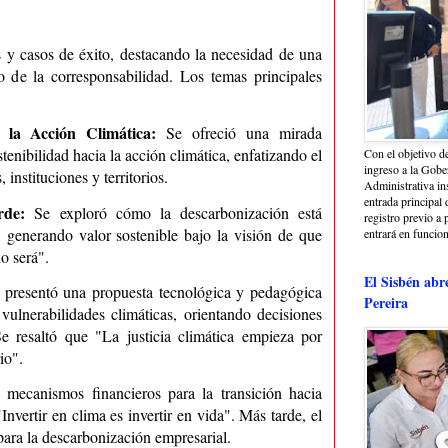
s y casos de éxito, destacando la necesidad de una
to de la corresponsabilidad. Los temas principales
a la Acción Climática:
Se ofreció una mirada
tenibilidad hacia la acción climática, enfatizando el
Con el objetivo de
ingreso a la Gober
instituciones y territorios.
Administrativa in
entrada principal 
erde:
Se exploró cómo la descarbonización está
registro previo a 
 generando valor sostenible bajo la visión de que
entrará en funcio
o será".
El Sisbén abr
 presentó una propuesta tecnológica y pedagógica
Pereira
s vulnerabilidades climáticas, orientando decisiones
Se resaltó que "La justicia climática empieza por
io".
 mecanismos financieros para la transición hacia
nvertir en clima es invertir en vida". Más tarde, el
para la descarbonización empresarial.