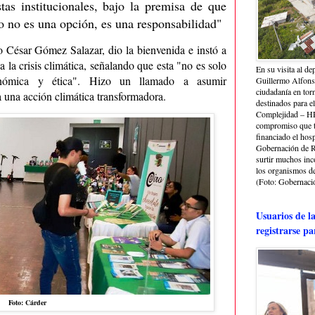
stas institucionales, bajo la premisa de que
o no es una opción, es una responsabilidad"
io César Gómez Salazar, dio la bienvenida e instó a
 la crisis climática, señalando que esta "no es solo
En su visita al de
conómica y ética". Hizo un llamado a asumir
Guillermo Alfonso
ciudadanía en torn
a una acción climática transformadora.
destinados para e
Complejidad – HRA
compromiso que ti
financiado el hosp
Gobernación de Ri
surtir muchos in
los organismos de 
(Foto: Gobernació
Usuarios de l
registrarse pa
Foto: Cárder