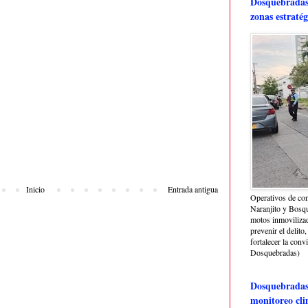
Dosquebradas 
zonas estratég
Inicio
Entrada antigua
Operativos de con
Naranjito y Bosq
motos inmoviliza
prevenir el delito,
fortalecer la conv
Dosquebradas)
Dosquebradas 
monitoreo cli