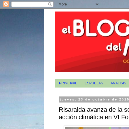
PRINCIPAL
ESPUELAS
ANALISIS
jueves, 23 de octubre de 202
Risaralda avanza de la so
acción climática en VI F