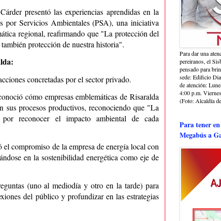
árder presentó las experiencias aprendidas en la
 por Servicios Ambientales (PSA), una iniciativa
imática regional, reafirmando que "La protección del
 también protección de nuestra historia".
Para dar una aten
lda:
pereiranos, el Si
pensado para bri
sede: Edificio Dia
 acciones concretadas por el sector privado.
de atención: Lune
4:00 p.m. Viernes
conoció cómo empresas emblemáticas de Risaralda
(Foto: Alcaldía de
 en sus procesos productivos, reconociendo que "La
a por reconocer el impacto ambiental de cada
Para tener en
Megabús a Ga
 el compromiso de la empresa de energía local con
cándose en la sostenibilidad energética como eje de
eguntas (uno al mediodía y otro en la tarde) para
exiones del público y profundizar en las estrategias