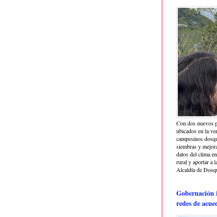
Con dos nuevos p
ubicados en la ve
campesinos dosque
siembras y mejora
datos del clima e
rural y aportar a 
Alcaldía de Dosq
Gobernación i
redes de acue