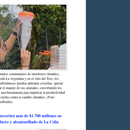
untos comunitarios de monitoreo climático,
reda La Argentina y en el Alto del Toro, los
bradenses pueden anticipar cosechas, ajustar
r el manejo de sus animales, convirtiendo los
n una herramienta para impulsar la productividad
la lucha contra el cambio climático. (Foto:
uebradas)
nvertirá más de $1.700 millones en
ducto y alcantarillado de La Celia