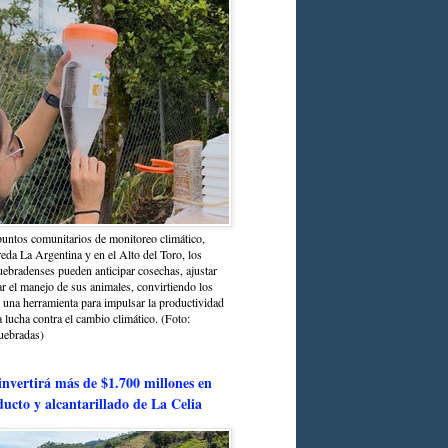
untos comunitarios de monitoreo climático,
reda La Argentina y en el Alto del Toro, los
bradenses pueden anticipar cosechas, ajustar
r el manejo de sus animales, convirtiendo los
n una herramienta para impulsar la productividad
la lucha contra el cambio climático. (Foto:
uebradas)
nvertirá más de $1.700 millones en
ducto y alcantarillado de La Celia