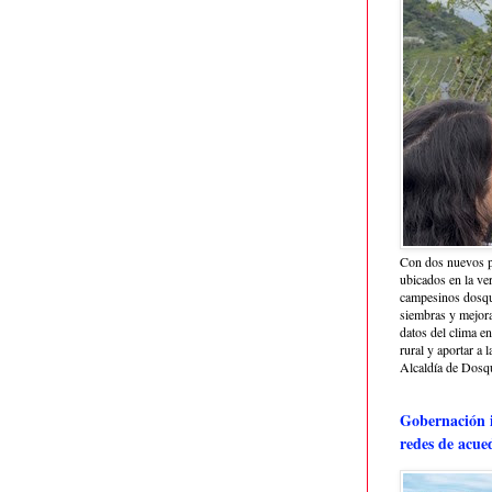
Con dos nuevos p
ubicados en la ve
campesinos dosque
siembras y mejora
datos del clima e
rural y aportar a 
Alcaldía de Dosq
Gobernación i
redes de acue