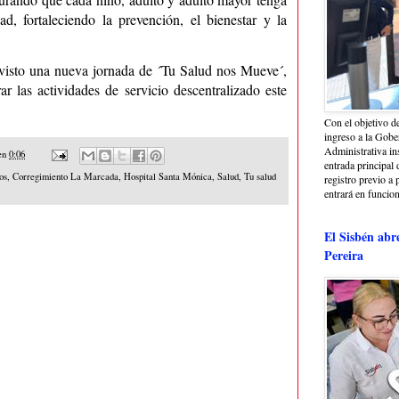
d, fortaleciendo la prevención, el bienestar y la
visto una nueva jornada de ´Tu Salud nos Mueve´,
rar las actividades de servicio descentralizado este
Con el objetivo de
ingreso a la Gober
Administrativa in
en
0:06
entrada principal 
os
,
Corregimiento La Marcada
,
Hospital Santa Mónica
,
Salud
,
Tu salud
registro previo a 
entrará en funcio
El Sisbén abr
Pereira