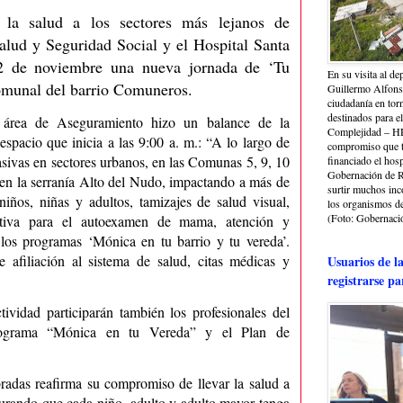
la salud a los sectores más lejanos de
alud y Seguridad Social y el Hospital Santa
22 de noviembre una nueva jornada de ‘Tu
En su visita al de
comunal del barrio Comuneros.
Guillermo Alfonso
ciudadanía en torn
destinados para e
l área de Aseguramiento hizo un balance de la
Complejidad – HRA
e espacio que inicia a las 9:00 a. m.: “A lo largo de
compromiso que ti
asivas en sectores urbanos, en las Comunas 5, 9, 10
financiado el hosp
Gobernación de Ri
 en la serranía Alto del Nudo, impactando a más de
surtir muchos in
ños, niñas y adultos, tamizajes de salud visual,
los organismos de 
(Foto: Gobernació
ctiva para el autoexamen de mama, atención y
los programas ‘Mónica en tu barrio y tu vereda’.
 afiliación al sistema de salud, citas médicas y
Usuarios de l
registrarse pa
ividad participarán también los profesionales del
ograma “Mónica en tu Vereda” y el Plan de
das reafirma su compromiso de llevar la salud a
gurando que cada niño, adulto y adulto mayor tenga