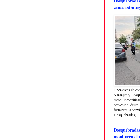
Dosquebradas 
zonas estratég
Operativos de con
Naranjito y Bosq
motos inmoviliza
prevenir el delito,
fortalecer la conv
Dosquebradas)
Dosquebradas 
monitoreo cli