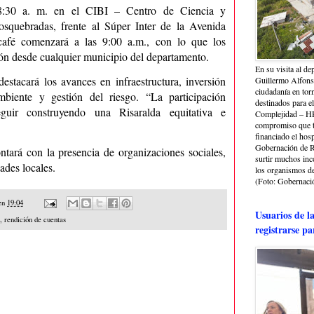
s 8:30 a. m. en el CIBI
– Centro de Ciencia y
squebradas, frente al Súper Inter de la Avenida
ecafé comenzará a las 9:00 a.m., con lo que los
ión desde cualquier municipio del departamento.
En su visita al de
stacará los avances en infraestructura, inversión
Guillermo Alfonso
ciudadanía en torn
ambiente y gestión del riesgo. “La participación
destinados para e
guir construyendo una Risaralda equitativa e
Complejidad – HRA
compromiso que ti
financiado el hosp
Gobernación de Ri
ontará con la presencia de organizaciones sociales,
surtir muchos in
ades locales.
los organismos de 
(Foto: Gobernació
en
19:04
Usuarios de l
,
rendición de cuentas
registrarse pa