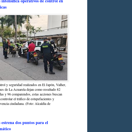
intensifica operativos de control en
icas
trol y seguridad realizados en El Japón, Valher,
ues de La Acuarela dejan como resultado 82
das y 96 comparendos, estas acciones buscan
 controlar el tráfico de estupefacientes y
ivencia ciudadana. (Foto: Alcaldía de
estrena dos puntos para el
mático