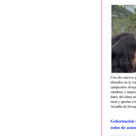
Con dos nuevos p
ubicados en la ve
campesinos dosque
siembras y mejora
datos del clima e
rural y aportar a 
Alcaldía de Dosq
Gobernación i
redes de acue