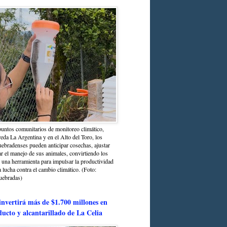
untos comunitarios de monitoreo climático,
reda La Argentina y en el Alto del Toro, los
bradenses pueden anticipar cosechas, ajustar
r el manejo de sus animales, convirtiendo los
n una herramienta para impulsar la productividad
la lucha contra el cambio climático. (Foto:
uebradas)
nvertirá más de $1.700 millones en
ducto y alcantarillado de La Celia