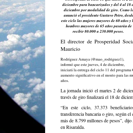
diciembre para bancarizados y del 4 al 18 
diciembre por modalidad de giro. Como l
anunció el presidente Gustavo Petro, desd
este ciclo las mujeres mayores de 60 años y 
hombres mayores de 65 años pasarán de
recibir 80.000 a 230.000 pesos.
El director de Prosperidad Socia
Mauricio
Rodríguez Amaya (@mao_rodriguez1),
informó que este jueves, 4 de diciembre,
iniciará la entrega del ciclo 11 del program
aumento significativo en el monto para las 
años.
La jornada inició el martes 2 de dici
través de giro finalizará el 18 de dicie
“En este ciclo, 37.373 beneficiari
transferencia bancaria o giro, según el 
más de 8.799 millones de pesos”, dijo 
en Risaralda.