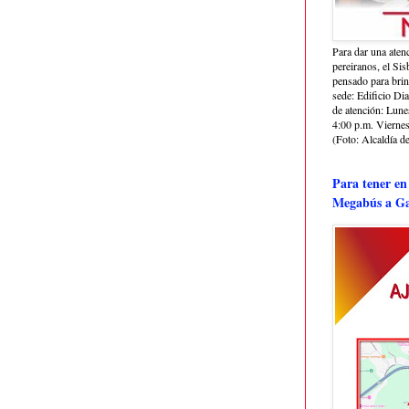
Para dar una aten
pereiranos, el Si
pensado para bri
sede: Edificio Dia
de atención: Lune
4:00 p.m. Viernes
(Foto: Alcaldía de
Para tener en
Megabús a Ga