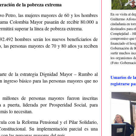
peración de la pobreza extrema
En su visita al de
vo Petro, las mujeres mayores de 60 y los hombres
Guillermo Alfonso
grama Colombia Mayor pasarán de recibir 80.000 a
ciudadanía en torn
rmitirá superar la línea de pobreza extrema.
destinados para e
Complejidad – HRA
92.492 hombres serán los nuevos beneficiarios de
compromiso que ti
financiado el hosp
, las personas mayores de 70 y 80 años ya reciben
Gobernación de Ri
surtir muchos in
los organismos de 
(Foto: Gobernació
arte de la estrategia Dignidad Mayor – Rumbo al
Usuarios de l
 un ingreso básico para las personas mayores que no
registrarse pa
millones de personas mayores fueron inscritas
 a puerta, liderada por Prosperidad Social, para
 más lo necesitan.
ula con la Reforma Pensional y el Pilar Solidario,
onstitucional. Su implementación parcial es una
con las personas mayores del país.