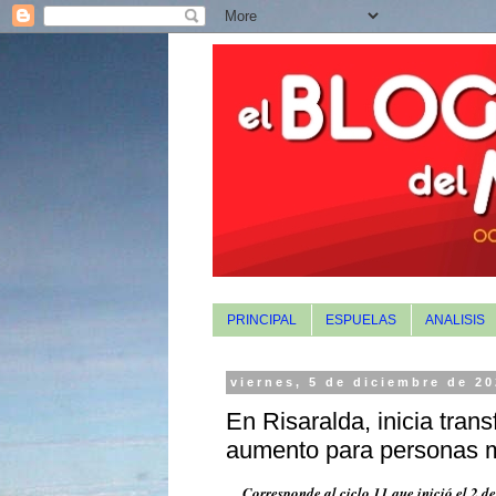
PRINCIPAL
ESPUELAS
ANALISIS
viernes, 5 de diciembre de 2
En Risaralda, inicia tra
aumento para personas 
Corresponde al ciclo 11 que inició el 2 de