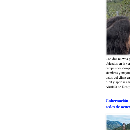
Con dos nuevos p
ubicados en la ve
campesinos dosque
siembras y mejora
datos del clima e
rural y aportar a 
Alcaldía de Dosq
Gobernación i
redes de acue