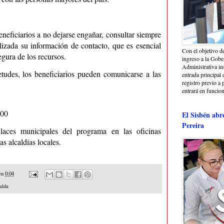
eneficiarios a no dejarse engañar, consultar siempre
alizada su información de contacto, que es esencial
Con el objetivo de
egura de los recursos.
ingreso a la Gober
Administrativa in
ietudes, los beneficiarios pueden comunicarse a las
entrada principal 
registro previo a 
entrará en funcio
100
El Sisbén abr
Pereira
aces municipales del programa en las oficinas
s alcaldías locales.
en
0:04
alda