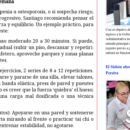
semana
penia u osteoporosis, o si sospecha riesgo,
rogresivo. Santiago recomienda pensar el
rza y equilibrio. Un ejemplo práctico, para
Con el objetivo de
este:
ingreso a la Gober
Administrativa in
paso moderado 20 a 30 minutos. Si puede,
entrada principal 
dual (subir un piso, descansar y repetir).
registro previo a 
entrará en funcio
Cafetero, aproveche parques y zonas planas
tes.
El Sisbén abr
ejercicios, 2 series de 8 a 12 repeticiones.
Pereira
arse y pararse de una silla, elevar talones,
 banda elástica, press de pared y puentes
o es creer que la fuerza ‘quiebra’ el hueso;
una carga mal dosificada o una técnica
nutos): Apoyarse en una pared y sostenerse
ta mirando al frente o practicar tai chi o
 entrenar estabilidad, no agotarse.