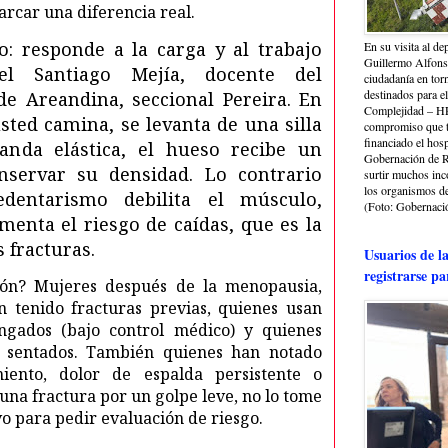
arcar una diferencia real.
o: responde a la carga y al trabajo
En su visita al de
Guillermo Alfonso
iel Santiago Mejía, docente del
ciudadanía en torn
destinados para e
de Areandina, seccional Pereira. En
Complejidad – HRA
sted camina, se levanta de una silla
compromiso que ti
financiado el hosp
nda elástica, el hueso recibe un
Gobernación de Ri
servar su densidad. Lo contrario
surtir muchos in
los organismos de 
edentarismo debilita el músculo,
(Foto: Gobernació
menta el riesgo de caídas, que es la
 fracturas.
Usuarios de l
registrarse pa
ión? Mujeres después de la menopausia,
 tenido fracturas previas, quienes usan
ongados (bajo control médico) y quienes
 sentados. También quienes han notado
iento, dolor de espalda persistente o
 una fractura por un golpe leve, no lo tome
o para pedir evaluación de riesgo.