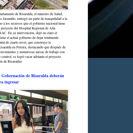
partamento de Risaralda, el ministro de Salud,
 Jaramillo, entregó un parte de tranquilidad a la
o a los recursos que el gobierno nacional tiene
l proyecto del Hospital Regional de Alta
C. En su intervención, dejó en claro el
ene el actual gobierno de dejar totalmente
ital de cuarto nivel, que construye la
saralda en Pereira, destacando que después de
convenientes y numerosas mesas de trabajo con
control, se logró sacar adelante el proyecto.
n de Risaralda)
a Gobernación de Risaralda deberán
ra ingresar