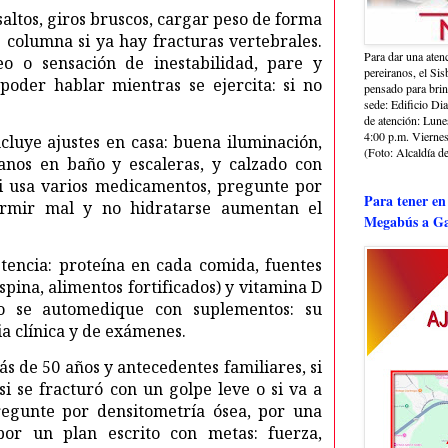
saltos, giros bruscos, cargar peso de forma
 columna si ya hay fracturas vertebrales.
Para dar una aten
o o sensación de inestabilidad, pare y
pereiranos, el Si
 poder hablar mientras se ejercita: si no
pensado para bri
sede: Edificio Dia
de atención: Lune
4:00 p.m. Viernes
ncluye ajustes en casa: buena iluminación,
(Foto: Alcaldía de
manos en baño y escaleras, y calzado con
 si usa varios medicamentos, pregunte por
Para tener en
ormir mal y no hidratarse aumentan el
Megabús a Ga
tencia: proteína en cada comida, fuentes
espina, alimentos fortificados) y vitamina D
o se automedique con suplementos: su
a clínica y de exámenes.
ás de 50 años y antecedentes familiares, si
 si se fracturó con un golpe leve o si va a
regunte por densitometría ósea, por una
 por un plan escrito con metas: fuerza,