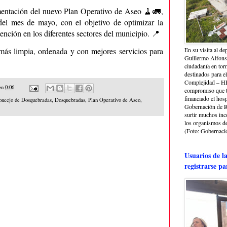
mentación del nuevo Plan Operativo de Aseo 🧹🚛,
del mes de mayo, con el objetivo de optimizar la
atención en los diferentes sectores del municipio. 📍
ás limpia, ordenada y con mejores servicios para
En su visita al de
Guillermo Alfonso
ciudadanía en torn
destinados para e
Complejidad – HRA
en
0:06
compromiso que ti
financiado el hosp
oncejo de Dosquebradas
,
Dosquebradas
,
Plan Operativo de Aseo
,
Gobernación de Ri
surtir muchos in
los organismos de 
(Foto: Gobernació
Usuarios de l
registrarse pa