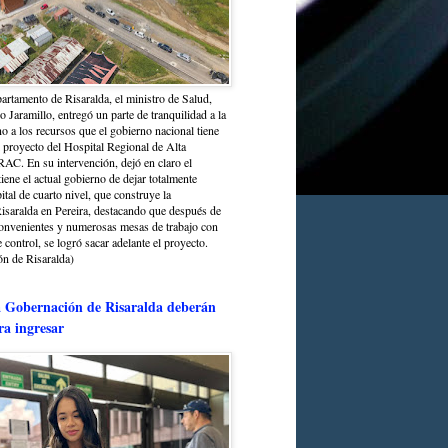
partamento de Risaralda, el ministro de Salud,
 Jaramillo, entregó un parte de tranquilidad a la
o a los recursos que el gobierno nacional tiene
l proyecto del Hospital Regional de Alta
C. En su intervención, dejó en claro el
ene el actual gobierno de dejar totalmente
ital de cuarto nivel, que construye la
saralda en Pereira, destacando que después de
convenientes y numerosas mesas de trabajo con
control, se logró sacar adelante el proyecto.
n de Risaralda)
a Gobernación de Risaralda deberán
ra ingresar