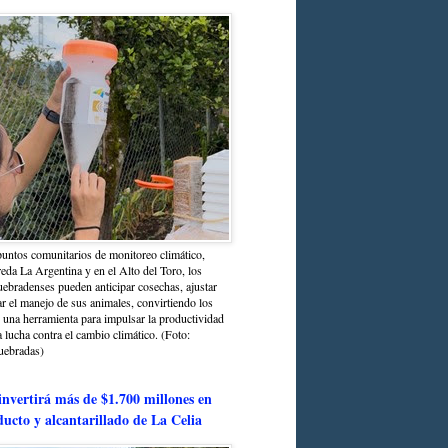
untos comunitarios de monitoreo climático,
reda La Argentina y en el Alto del Toro, los
bradenses pueden anticipar cosechas, ajustar
r el manejo de sus animales, convirtiendo los
n una herramienta para impulsar la productividad
la lucha contra el cambio climático. (Foto:
uebradas)
nvertirá más de $1.700 millones en
ducto y alcantarillado de La Celia