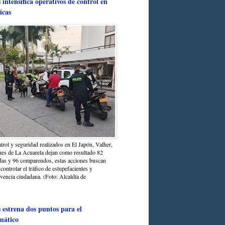
intensifica operativos de control en
icas
trol y seguridad realizados en El Japón, Valher,
ues de La Acuarela dejan como resultado 82
das y 96 comparendos, estas acciones buscan
 controlar el tráfico de estupefacientes y
ivencia ciudadana. (Foto: Alcaldía de
estrena dos puntos para el
mático