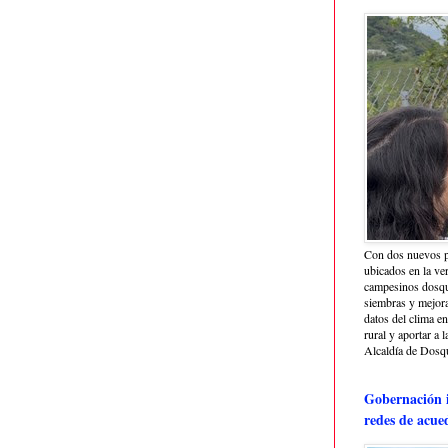
Con dos nuevos p
ubicados en la ve
campesinos dosque
siembras y mejora
datos del clima e
rural y aportar a 
Alcaldía de Dosq
Gobernación i
redes de acue