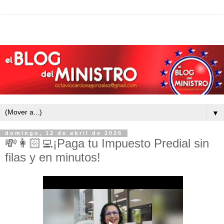
▼
domingo, 12 de abril de 2026
💸👩🏻‍💻¡Paga tu Impuesto Predial sin
filas y en minutos!