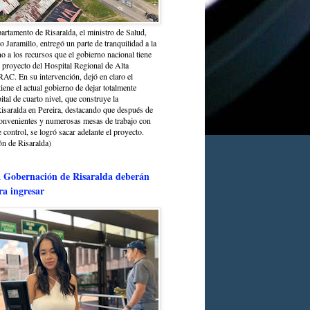
partamento de Risaralda, el ministro de Salud,
 Jaramillo, entregó un parte de tranquilidad a la
o a los recursos que el gobierno nacional tiene
l proyecto del Hospital Regional de Alta
C. En su intervención, dejó en claro el
ene el actual gobierno de dejar totalmente
ital de cuarto nivel, que construye la
saralda en Pereira, destacando que después de
convenientes y numerosas mesas de trabajo con
control, se logró sacar adelante el proyecto.
n de Risaralda)
a Gobernación de Risaralda deberán
ra ingresar