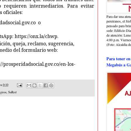
o requieren intermediarios. Para evitar
 oficiales:
Para dar una aten
pereiranos, el Si
adsocial.gov.co
o
pensado para bri
sede: Edificio Dia
de atención: Lune
tsApp:
https://onx.la/chwp
.
4:00 p.m. Viernes
ción, queja, reclamo, sugerencia,
(Foto: Alcaldía de
 medio del formulario web:
Para tener en
://prosperidadsocial.gov.co/en-los-
Megabús a Ga
en
0:10
giros
,
SuRed