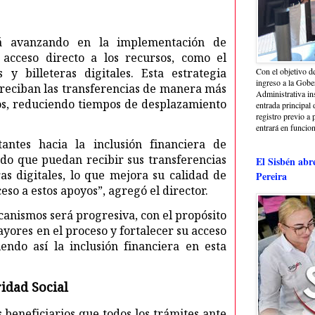
rá avanzando en la implementación de
 acceso directo a los recursos, como el
 y billeteras digitales. Esta estrategia
Con el objetivo de
ingreso a la Gober
 reciban las transferencias de manera más
Administrativa in
ios, reduciendo tiempos de desplazamiento
entrada principal 
registro previo a 
entrará en funcio
ntes hacia la inclusión financiera de
ando que puedan recibir sus transferencias
El Sisbén abr
as digitales, lo que mejora su calidad de
Pereira
eso a estos apoyos”, agregó el director.
anismos será progresiva, con el propósito
ores en el proceso y fortalecer su acceso
endo así la inclusión financiera en esta
ridad Social
s beneficiarios que todos los trámites ante