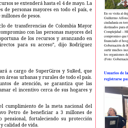
cursos se extenderá hasta el 4 de mayo. La
es de personas mayores en todo el país, e
En su visita al de
0 millones de pesos.
Guillermo Alfonso
ciudadanía en torn
iclo de transferencias de Colombia Mayor
destinados para e
compromiso con las personas mayores del
Complejidad – HRA
compromiso que ti
 oportuna de los recursos y avanzando en
financiado el hosp
ectos para su acceso”, dijo Rodríguez
Gobernación de Ri
surtir muchos in
los organismos de 
(Foto: Gobernació
tará a cargo de SuperGiros y SuRed, que
Usuarios de l
en áreas urbanas y rurales de todo el país.
registrarse pa
ntos de atención, se garantiza que las
mar el incentivo cerca de sus hogares y
el cumplimiento de la meta nacional del
avo Petro de beneficiar a 3 millones de
 pensional, fortaleciendo su protección
y calidad de vida.