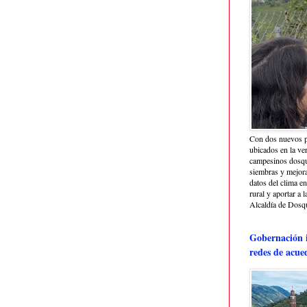
Con dos nuevos p
ubicados en la ve
campesinos dosque
siembras y mejora
datos del clima e
rural y aportar a 
Alcaldía de Dosq
Gobernación i
redes de acue