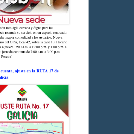
ción más ágil, cercana y digna para los
sbén reanuda su servicio en un espacio renovado,
ndar mayor comodidad a los usuarios. Nueva
rio del Otún, local 42, sobre la calle 10. Horario
s a jueves: 7:00 a.m. a 12:00 p.m. y 1:00 p.m. a
: jornada continua de 7:00 a.m. a 3:00 p.m.
 Pereira)
 cuenta, ajuste en la RUTA 17 de
licia