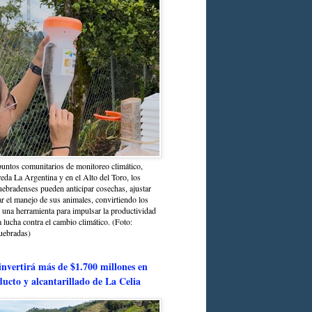
untos comunitarios de monitoreo climático,
reda La Argentina y en el Alto del Toro, los
bradenses pueden anticipar cosechas, ajustar
r el manejo de sus animales, convirtiendo los
n una herramienta para impulsar la productividad
la lucha contra el cambio climático. (Foto:
uebradas)
nvertirá más de $1.700 millones en
ducto y alcantarillado de La Celia