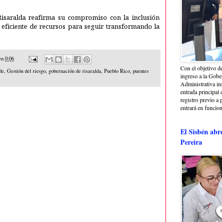
Risaralda reafirma su compromiso con la inclusión
ón eficiente de recursos para seguir transformando la
en
0:06
Con el objetivo de
de
,
Gestión del riesgo
,
gobernación de risaralda
,
Pueblo Rico
,
puentes
ingreso a la Gober
Administrativa in
entrada principal 
registro previo a 
entrará en funcio
El Sisbén abr
Pereira