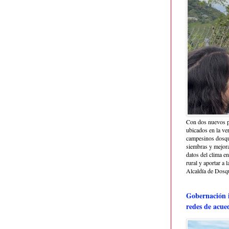
Con dos nuevos p
ubicados en la ve
campesinos dosque
siembras y mejora
datos del clima e
rural y aportar a 
Alcaldía de Dosq
Gobernación i
redes de acue