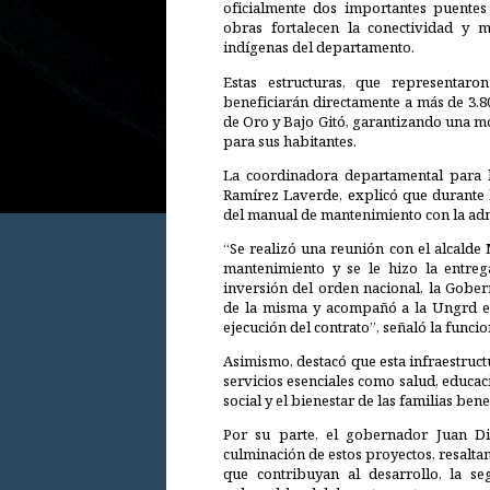
oficialmente dos importantes puentes
obras fortalecen la conectividad y m
indígenas del departamento.
Estas estructuras, que representaro
beneficiarán directamente a más de 3.8
de Oro y Bajo Gitó, garantizando una m
para sus habitantes.
La coordinadora departamental para l
Ramírez Laverde, explicó que durante la
del manual de mantenimiento con la adm
“Se realizó una reunión con el alcalde 
mantenimiento y se le hizo la entreg
inversión del orden nacional, la Gobe
de la misma y acompañó a la Ungrd en 
ejecución del contrato”, señaló la funcio
Asimismo, destacó que esta infraestructu
servicios esenciales como salud, educa
social y el bienestar de las familias bene
Por su parte, el gobernador Juan Di
culminación de estos proyectos, resalt
que contribuyan al desarrollo, la s