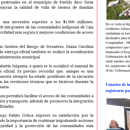
 peatonales en el municipio de Pueblo Rico. Estas
ejoran la calidad de vida de cientos de familias
n una inversión superior a los $1.900 millones,
En su visita al de
00 integrantes de las comunidades indígenas de Caja
Guillermo Alfonso
ovilidad más segura y mejores condiciones de acceso
ciudadanía en torn
destinados para e
Complejidad – HRA
a Gestión del Riesgo de Desastres, Diana Carolina
compromiso que ti
 entrega oficial también se realizó la socialización
financiado el hosp
Gobernación de Ri
inistración municipal.
surtir muchos in
Martín Siágama, a quien se le socializó el manual de
los organismos de 
(Foto: Gobernació
a oficial. Es preciso recordar que, aunque es una
rnación siempre ha estado pendiente de la ejecución
las revisiones técnicas que se hicieron durante la
Usuarios de l
naria.
registrarse pa
ra permitirá facilitar el acceso de las comunidades a
ción y transporte, además de promover la integración
ficiadas.
ego Patiño Ochoa expresó su satisfacción por la
ando la importancia de continuar impulsando acciones
eguridad y la protección de las comunidades más