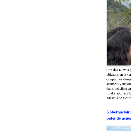
Con dos nuevos p
ubicados en la ve
campesinos dosque
siembras y mejora
datos del clima e
rural y aportar a 
Alcaldía de Dosq
Gobernación i
redes de acue