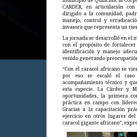
municipio de Quinchía, la Corp
CARDER, en articulación con 
dirigido a la comunidad, padre
manejo, control y erradicació
invasora que representa un ries
La jornada se desarrolló en el 
con el propósito de fortalecer
identificación y manejo adec
venido generando preocupación
“Con el caracol africano se vie
por eso se escaló el caso
acompañamiento técnico y que
esta especie. La Cárder y M
oportunidades, la primera co
práctica en campo con lídere
Gracias a la capacitación prá
ejercicio en otros lugares de
caracol gigante africano”, expr