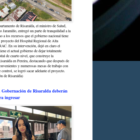
partamento de Risaralda, el ministro de Salud,
 Jaramillo, entregó un parte de tranquilidad a la
o a los recursos que el gobierno nacional tiene
l proyecto del Hospital Regional de Alta
C. En su intervención, dejó en claro el
ene el actual gobierno de dejar totalmente
ital de cuarto nivel, que construye la
saralda en Pereira, destacando que después de
convenientes y numerosas mesas de trabajo con
control, se logró sacar adelante el proyecto.
n de Risaralda)
a Gobernación de Risaralda deberán
ra ingresar