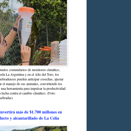
untos comunitarios de monitoreo climático,
reda La Argentina y en el Alto del Toro, los
bradenses pueden anticipar cosechas, ajustar
r el manejo de sus animales, convirtiendo los
n una herramienta para impulsar la productividad
la lucha contra el cambio climático. (Foto:
uebradas)
nvertirá más de $1.700 millones en
ducto y alcantarillado de La Celia