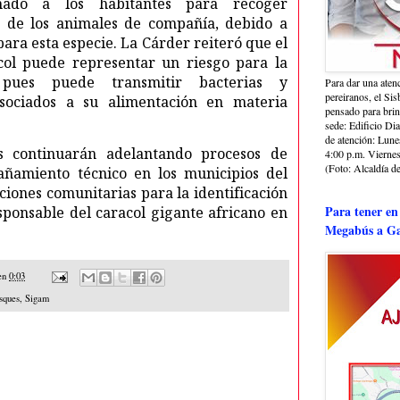
ado a los habitantes para recoger
de los animales de compañía, debido a
ara esta especie. La Cárder reiteró que el
col puede representar un riesgo para la
ues puede transmitir bacterias y
Para dar una aten
pereiranos, el Si
sociados a su alimentación en materia
pensado para bri
sede: Edificio Dia
de atención: Lune
 continuarán adelantando procesos de
4:00 p.m. Viernes
(Foto: Alcaldía de
ñamiento técnico en los municipios del
ones comunitarias para la identificación
Para tener en
ponsable del caracol gigante africano en
Megabús a Ga
en
0:03
sques
,
Sigam