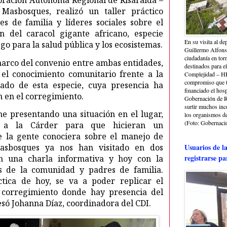
oración Autónoma Regional de Risaralda –
Masbosques, realizó un taller práctico
s de familia y líderes sociales sobre el
n del caracol gigante africano, especie
En su visita al de
go para la salud pública y los ecosistemas.
Guillermo Alfonso
ciudadanía en torn
marco del convenio entre ambas entidades,
destinados para e
 el conocimiento comunitario frente a la
Complejidad – HRA
compromiso que ti
uado de esta especie, cuya presencia ha
financiado el hosp
 en el corregimiento.
Gobernación de Ri
surtir muchos in
ne presentando una situación en el lugar,
los organismos de 
(Foto: Gobernació
 a la Cárder para que hicieran un
 la gente conociera sobre el manejo de
asbosques ya nos han visitado en dos
Usuarios de l
registrarse pa
n una charla informativa y hoy con la
s de la comunidad y padres de familia.
ctica de hoy, se va a poder replicar el
l corregimiento donde hay presencia del
esó Johanna Díaz, coordinadora del CDI.