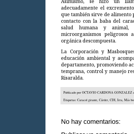
Asimismo, se hizo un llam
adecuadamente el excremento 
que también sirve de alimento p
contacto con la baba del cara
salud humana y animal, p
microorganismos peligrosos a
orgánica descompuesta.
La Corporación y Masbosques
educación ambiental y acompa
departamento, promoviendo acci
temprana, control y manejo res
Risaralda.
Publicado por
OCTAVIO CARDONA GONZALEZ
Etiquetas:
Caracol girante
,
Cárder
,
CDI
,
Irra
,
Más bo
No hay comentarios: