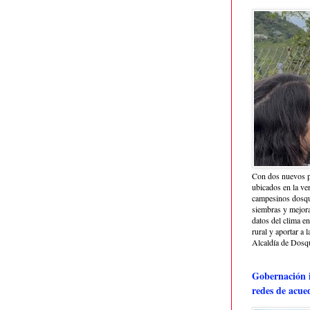
Con dos nuevos p
ubicados en la ve
campesinos dosque
siembras y mejora
datos del clima e
rural y aportar a 
Alcaldía de Dosq
Gobernación i
redes de acue