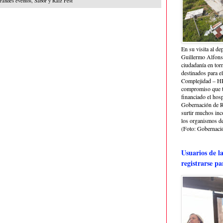
randes eventos
,
Sabor y Raíz Fest
En su visita al de
Guillermo Alfonso
ciudadanía en torn
destinados para e
Complejidad – HRA
compromiso que ti
financiado el hosp
Gobernación de Ri
surtir muchos in
los organismos de 
(Foto: Gobernació
Usuarios de l
registrarse pa