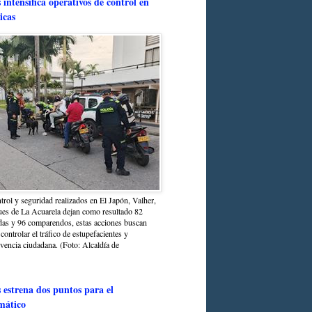
intensifica operativos de control en
icas
trol y seguridad realizados en El Japón, Valher,
ues de La Acuarela dejan como resultado 82
das y 96 comparendos, estas acciones buscan
 controlar el tráfico de estupefacientes y
ivencia ciudadana. (Foto: Alcaldía de
estrena dos puntos para el
mático