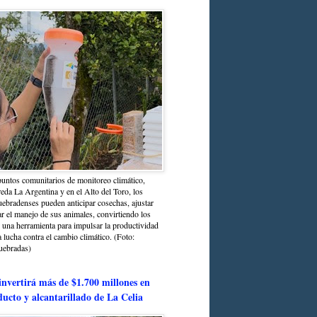
untos comunitarios de monitoreo climático,
reda La Argentina y en el Alto del Toro, los
bradenses pueden anticipar cosechas, ajustar
r el manejo de sus animales, convirtiendo los
n una herramienta para impulsar la productividad
la lucha contra el cambio climático. (Foto:
uebradas)
nvertirá más de $1.700 millones en
ducto y alcantarillado de La Celia