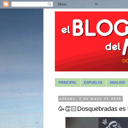
PRINCIPAL
ESPUELAS
ANALISIS
sábado, 2 de mayo de 2026
🥳👏🏻Dosquebradas es l