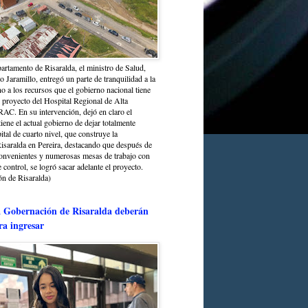
partamento de Risaralda, el ministro de Salud,
 Jaramillo, entregó un parte de tranquilidad a la
o a los recursos que el gobierno nacional tiene
l proyecto del Hospital Regional de Alta
C. En su intervención, dejó en claro el
ene el actual gobierno de dejar totalmente
ital de cuarto nivel, que construye la
saralda en Pereira, destacando que después de
convenientes y numerosas mesas de trabajo con
control, se logró sacar adelante el proyecto.
n de Risaralda)
a Gobernación de Risaralda deberán
ra ingresar