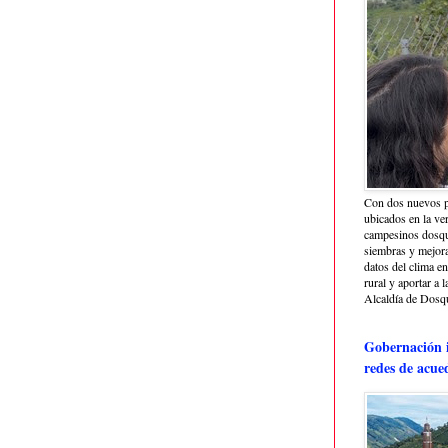
Con dos nuevos p
ubicados en la ve
campesinos dosque
siembras y mejora
datos del clima e
rural y aportar a 
Alcaldía de Dosq
Gobernación i
redes de acue