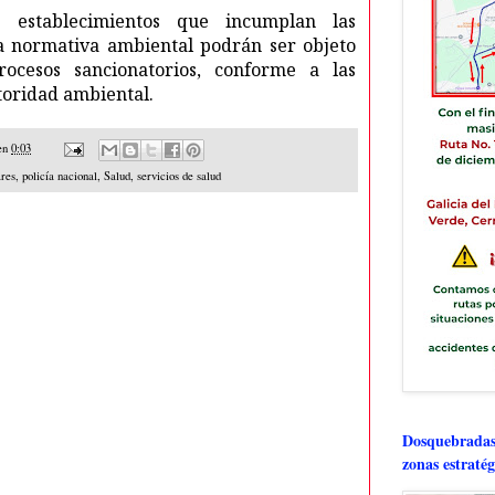
 establecimientos que incumplan las
la normativa ambiental podrán ser objeto
ocesos sancionatorios, conforme a las
toridad ambiental.
en
0:03
ares
,
policía nacional
,
Salud
,
servicios de salud
Dosquebradas 
zonas estratég