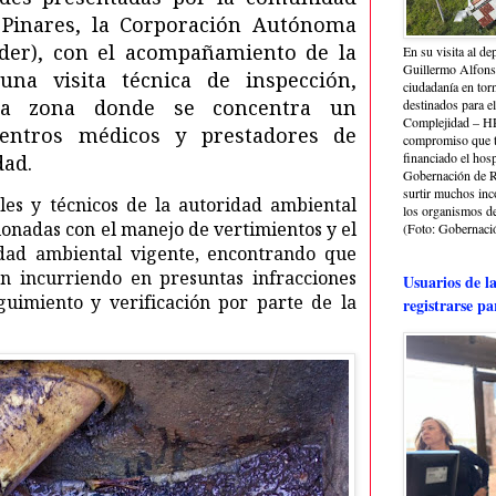
 Pinares, la Corporación Autónoma
rder), con el acompañamiento de la
En su visita al de
Guillermo Alfonso
 una visita técnica de inspección,
ciudadanía en torn
 la zona donde se concentra un
destinados para e
Complejidad – HRA
entros médicos y prestadores de
compromiso que ti
financiado el hosp
dad.
Gobernación de Ri
surtir muchos in
les y técnicos de la autoridad ambiental
los organismos de 
ionadas con el manejo de vertimientos y el
(Foto: Gobernació
dad ambiental vigente, encontrando que
an incurriendo en presuntas infracciones
Usuarios de l
uimiento y verificación por parte de la
registrarse pa