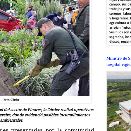
Ministro de Sa
hospital regi
Foto: Cárder
 del sector de Pinares, la Cárder realizó operativos
Pereira, donde evidenció posibles incumplimientos
ambientales.
udes presentadas por la comunidad