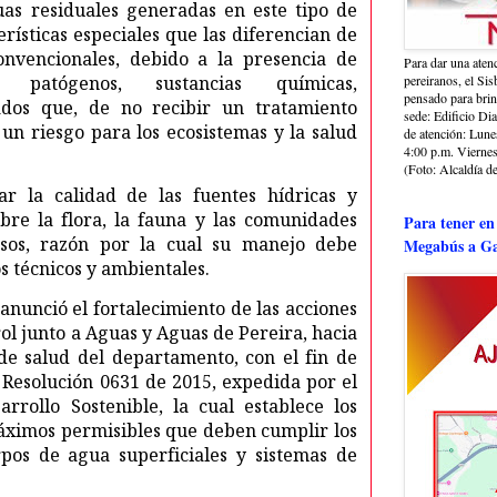
as residuales generadas en este tipo de
rísticas especiales que las diferencian de
onvencionales, debido a la presencia de
Para dar una aten
s patógenos, sustancias químicas,
pereiranos, el Si
pensado para bri
dos que, de no recibir un tratamiento
sede: Edificio Dia
n riesgo para los ecosistemas y la salud
de atención: Lune
4:00 p.m. Viernes
(Foto: Alcaldía de
ar la calidad de las fuentes hídricas y
bre la flora, la fauna y las comunidades
Para tener en
sos, razón por la cual su manejo debe
Megabús a Ga
os técnicos y ambientales.
 anunció el fortalecimiento de las acciones
rol junto a Aguas y Aguas de Pereira, hacia
 de salud del departamento, con el fin de
 Resolución 0631 de 2015, expedida por el
rrollo Sostenible, la cual establece los
áximos permisibles que deben cumplir los
rpos de agua superficiales y sistemas de