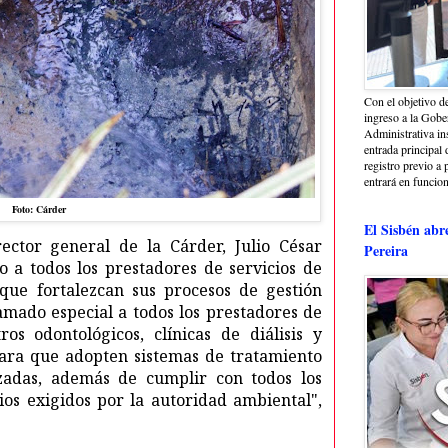
Con el objetivo de
ingreso a la Gober
Administrativa in
entrada principal 
registro previo a 
entrará en funcio
Foto: Cárder
El Sisbén abr
rector general de la Cárder, Julio César
Pereira
 a todos los prestadores de servicios de
que fortalezcan sus procesos de gestión
amado especial a todos los prestadores de
os odontológicos, clínicas de diálisis y
 para que adopten sistemas de tratamiento
izadas, además de cumplir con todos los
ios exigidos por la autoridad ambiental",