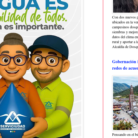
Con dos nuevos p
ubicados en la ve
campesinos dosque
siembras y mejora
datos del clima e
rural y aportar a 
Alcaldía de Dosq
Gobernación i
redes de acue
Pensando en el bi