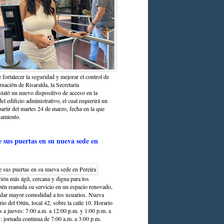
 fortalecer la seguridad y mejorar el control de
nación de Risaralda, la Secretaría
staló un nuevo dispositivo de acceso en la
del edificio administrativo, el cual requerirá un
partir del martes 24 de marzo, fecha en la que
namiento.
e sus puertas en su nueva sede en
ción más ágil, cercana y digna para los
sbén reanuda su servicio en un espacio renovado,
ndar mayor comodidad a los usuarios. Nueva
rio del Otún, local 42, sobre la calle 10. Horario
s a jueves: 7:00 a.m. a 12:00 p.m. y 1:00 p.m. a
: jornada continua de 7:00 a.m. a 3:00 p.m.