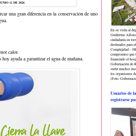
JUNIO 11 DE 2026
car una gran diferencia en la conservación de uno
gua.
En su visita al de
Guillermo Alfonso
ciudadanía en torn
destinados para e
Complejidad – HRA
nor calor.
compromiso que ti
 hoy ayuda a garantizar el agua de mañana.
financiado el hosp
Gobernación de Ri
surtir muchos in
los organismos de 
(Foto: Gobernació
Usuarios de l
registrarse pa