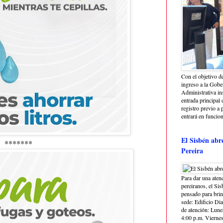
Con el objetivo de
ingreso a la Gober
Administrativa in
entrada principal 
registro previo a 
entrará en funcio
El Sisbén abr
*******
Pereira
Para dar una aten
pereiranos, el Si
pensado para bri
sede: Edificio Dia
de atención: Lune
4:00 p.m. Viernes