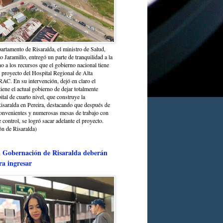
partamento de Risaralda, el ministro de Salud,
 Jaramillo, entregó un parte de tranquilidad a la
o a los recursos que el gobierno nacional tiene
l proyecto del Hospital Regional de Alta
C. En su intervención, dejó en claro el
ene el actual gobierno de dejar totalmente
ital de cuarto nivel, que construye la
saralda en Pereira, destacando que después de
convenientes y numerosas mesas de trabajo con
control, se logró sacar adelante el proyecto.
n de Risaralda)
a Gobernación de Risaralda deberán
ra ingresar