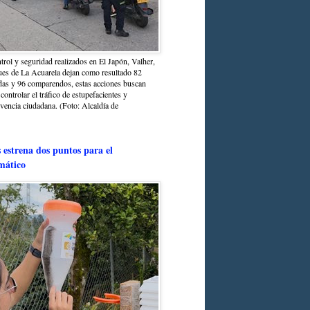
trol y seguridad realizados en El Japón, Valher,
ues de La Acuarela dejan como resultado 82
das y 96 comparendos, estas acciones buscan
 controlar el tráfico de estupefacientes y
ivencia ciudadana. (Foto: Alcaldía de
estrena dos puntos para el
mático