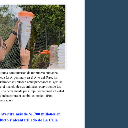
untos comunitarios de monitoreo climático,
reda La Argentina y en el Alto del Toro, los
bradenses pueden anticipar cosechas, ajustar
r el manejo de sus animales, convirtiendo los
n una herramienta para impulsar la productividad
la lucha contra el cambio climático. (Foto:
uebradas)
nvertirá más de $1.700 millones en
ducto y alcantarillado de La Celia