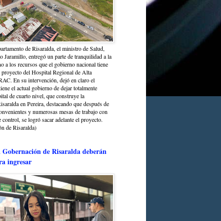
partamento de Risaralda, el ministro de Salud,
 Jaramillo, entregó un parte de tranquilidad a la
o a los recursos que el gobierno nacional tiene
l proyecto del Hospital Regional de Alta
C. En su intervención, dejó en claro el
ene el actual gobierno de dejar totalmente
ital de cuarto nivel, que construye la
saralda en Pereira, destacando que después de
convenientes y numerosas mesas de trabajo con
control, se logró sacar adelante el proyecto.
n de Risaralda)
a Gobernación de Risaralda deberán
ra ingresar