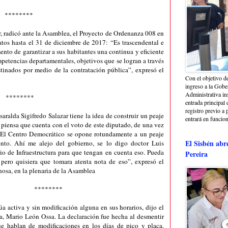
********
r, radicó ante la Asamblea, el Proyecto de Ordenanza 008 en
ratos hasta el 31 de diciembre de 2017: “Es trascendental e
ento de garantizar a sus habitantes una continua y eficiente
petencias departamentales, objetivos que se logran a través
stinados por medio de la contratación pública”, expresó el
Con el objetivo de
ingreso a la Gober
Administrativa in
********
entrada principal 
registro previo a 
aralda Sigifredo Salazar tiene la idea de construir un peaje
entrará en funcio
y piensa que cuenta con el voto de este diputado, de una vez
. El Centro Democrático se opone rotundamente a un peaje
El Sisbén abr
nto. Ahí me alejo del gobierno, se lo digo doctor Luis
io de Infraestructura para que tengan en cuenta eso. Pueda
Pereira
pero quisiera que tomara atenta nota de eso”, expresó el
osa, en la plenaria de la Asamblea
********
a activa y sin modificación alguna en sus horarios, dijo el
ira, Mario León Ossa. La declaración fue hecha al desmentir
e hablan de modificaciones en los días de pico y placa.