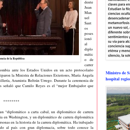
dente
Juan
Man
uel
Sant
os
poses
ionó
al
diplo
mátic
encia de la República
o de
carrer
mbia ante los Estados Unidos en un acto protocolario
Ministro de Sa
iciparon la Ministra de Relaciones Exteriores, María Ángela
hospital regi
illería, Araminta Beltrán Urrego. Durante la ceremonia de
os señaló que Camilo Reyes es el “mejor Embajador que
********
n “diplomático a carta cabal, un diplomático de carrera
a en Washington, y un diplomático de carrera diplomática
onas en la historia de la carrera diplomática. Ha trabajado
do al país con gran diplomacia, sobre todo conoce la