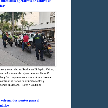
intensifica operativos de control en
icas
trol y seguridad realizados en El Japón, Valher,
ues de La Acuarela dejan como resultado 82
das y 96 comparendos, estas acciones buscan
 controlar el tráfico de estupefacientes y
ivencia ciudadana. (Foto: Alcaldía de
estrena dos puntos para el
mático