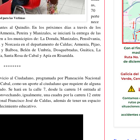
as,
70
perte
d para las Víctimas
nece
antes al Quindío. En los próximos días a través de los
Armenia, Pereira y Manizales, se iniciará la entrega de las
en a los municipios de: La Dorada, Manizales, Pensilvania,
a y Norcasia en el departamento de Caldas; Armenia, Pijao,
y Balboa, Belén de Umbría, Dosquebradas, Guática, La
hía, Santa Rosa de Cabal y Apía en Risaralda.
********
rvicio al Ciudadano, programada por Planeación Nacional
e Cabal, como un aporte al ciudadano que requiere de alguna
tado. Se hará en la calle 7, desde la carrera 14 entrada al
provechando, igualmente, una cuadra por la carrera 12 entre
onal Francisco José de Caldas, además de tener un espacio
blecimiento educativo.