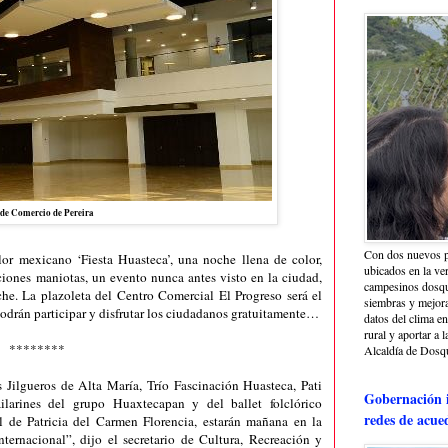
de Comercio de Pereira
Con dos nuevos p
or mexicano ‘Fiesta Huasteca’, una noche llena de color,
ubicados en la ve
iciones maniotas, un evento nunca antes visto en la ciudad,
campesinos dosque
oche. La plazoleta del Centro Comercial El Progreso será el
siembras y mejora
podrán participar y disfrutar los ciudadanos gratuitamente…
datos del clima e
rural y aportar a 
********
Alcaldía de Dosq
s Jilgueros de Alta María, Trío Fascinación Huasteca, Pati
Gobernación i
larines del grupo Huaxtecapan y del ballet folclórico
redes de acue
al de Patricia del Carmen Florencia, estarán mañana en la
ternacional”, dijo el secretario de Cultura, Recreación y