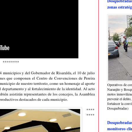
Dosquebradas 
zonas estratég
********
14 municipios y del Gobernador de Risaralda, el 10 de julio
lones que componen el Centro de Convenciones de Pereira
municipio de nuestro territorio, como un homenaje al aporte
Operativos de con
l departamento y al fortalecimiento de la identidad. Al acto
Naranjito y Bosq
mbién asistirán representantes de los concejos, la Asamblea
motos inmoviliza
prevenir el delito,
s productivos destacados de cada municipio.
fortalecer la conv
Dosquebradas)
****
****
Dosquebradas 
monitoreo cli