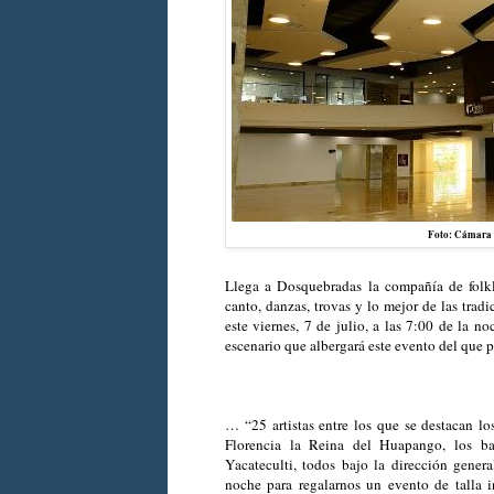
Foto: Cámara 
Llega a Dosquebradas la compañía de folkl
canto, danzas, trovas y lo mejor de las trad
este viernes, 7 de julio, a las 7:00 de la n
escenario que albergará este evento del que 
… “25 artistas entre los que se destacan lo
Florencia la Reina del Huapango, los bai
Yacateculti, todos bajo la dirección gener
noche para regalarnos un evento de talla in