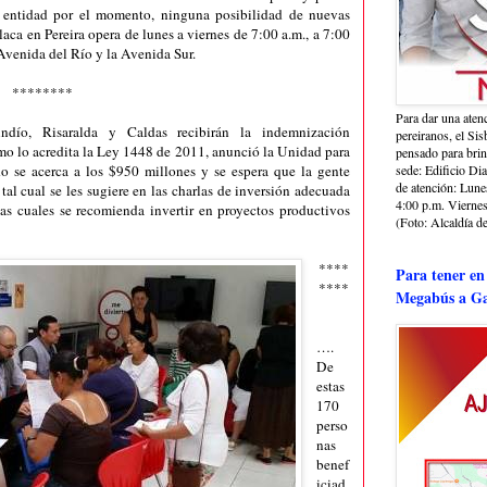
a entidad por el momento, ninguna posibilidad de nuevas
aca en Pereira opera de lunes a viernes de 7:00 a.m., a 7:00
 Avenida del Río y la Avenida Sur.
********
Para dar una aten
ndío, Risaralda y Caldas recibirán la indemnización
pereiranos, el Si
omo lo acredita la Ley 1448 de 2011, anunció la Unidad para
pensado para bri
do se acerca a los $950 millones y se espera que la gente
sede: Edificio Dia
de atención: Lune
tal cual se les sugiere en las charlas de inversión adecuada
4:00 p.m. Viernes
las cuales se recomienda invertir en proyectos productivos
(Foto: Alcaldía de
****
Para tener en
****
Megabús a Ga
….
De
estas
170
perso
nas
benef
iciad