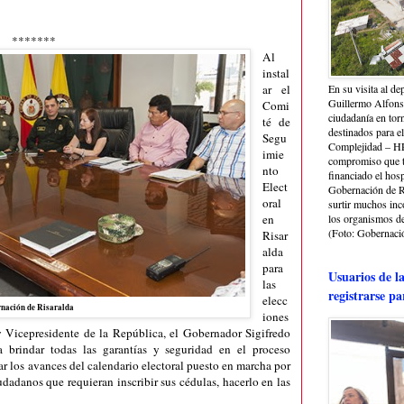
*******
Al
instal
ar el
En su visita al de
Guillermo Alfonso
Comi
ciudadanía en torn
té de
destinados para e
Segu
Complejidad – HRA
imie
compromiso que ti
nto
financiado el hosp
Elect
Gobernación de Ri
oral
surtir muchos in
en
los organismos de 
(Foto: Gobernació
Risar
alda
para
Usuarios de l
las
registrarse pa
elecc
nación de Risaralda
iones
 Vicepresidente de la República, el Gobernador Sigifredo
a brindar todas las garantías y seguridad en el proceso
r los avances del calendario electoral puesto en marcha por
udadanos que requieran inscribir sus cédulas, hacerlo en las