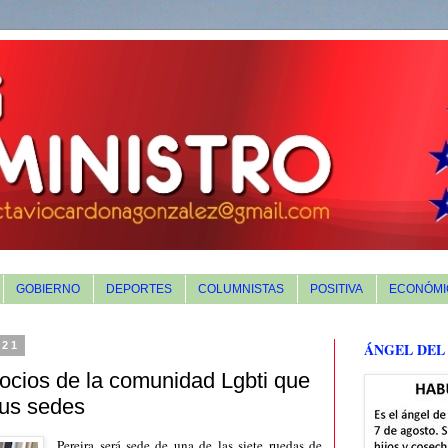
GOBIERNO
DEPORTES
COLUMNISTAS
POSITIVA
ECONÓMI
021
ÁNGEL DEL
ocios de la comunidad Lgbti que
sus sedes
Pereira será sede de una de las siete ruedas de