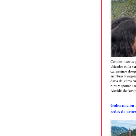
Con dos nuevos p
ubicados en la ve
campesinos dosque
siembras y mejora
datos del clima e
rural y aportar a 
Alcaldía de Dosq
Gobernación i
redes de acue