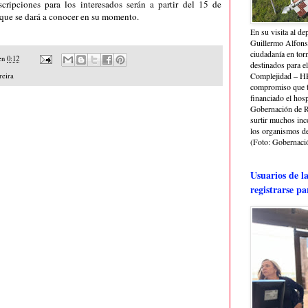
cripciones para los interesados serán a partir del 15 de
 que se dará a conocer en su momento.
En su visita al de
Guillermo Alfonso
ciudadanía en torn
en
0:12
destinados para e
Complejidad – HRA
reira
compromiso que ti
financiado el hosp
Gobernación de Ri
surtir muchos in
los organismos de 
(Foto: Gobernació
Usuarios de l
registrarse pa