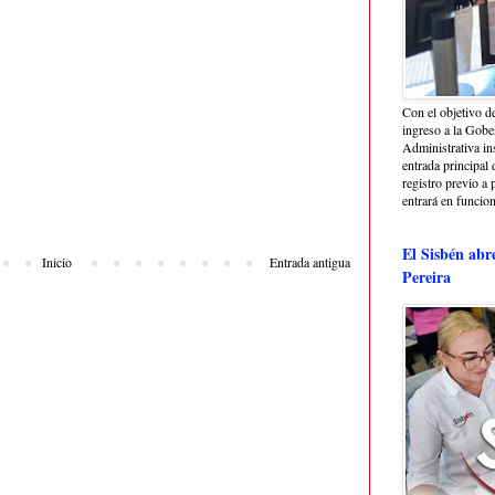
Con el objetivo de
ingreso a la Gober
Administrativa in
entrada principal 
registro previo a 
entrará en funcio
El Sisbén abr
Inicio
Entrada antigua
Pereira