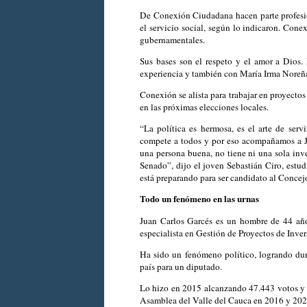
De Conexión Ciudadana hacen parte profesion
el servicio social, según lo indicaron. Con
gubernamentales.
Sus bases son el respeto y el amor a Dios.
experiencia y también con María Irma Noreña
Conexión se alista para trabajar en proyectos 
en las próximas elecciones locales.
“La política es hermosa, es el arte de serv
compete a todos y por eso acompañamos a Ju
una persona buena, no tiene ni una sola inve
Senado”, dijo el joven Sebastián Ciro, estu
está preparando para ser candidato al Concej
Todo un fenómeno en las urnas
Juan Carlos Garcés es un hombre de 44 año
especialista en Gestión de Proyectos de Inver
Ha sido un fenómeno político, logrando dur
país para un diputado.
Lo hizo en 2015 alcanzando 47.443 votos y 
Asamblea del Valle del Cauca en 2016 y 202