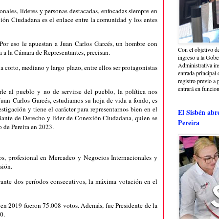
ales, líderes y personas destacadas, enfocadas siempre en
exión Ciudadana es el enlace entre la comunidad y los entes
 Por eso le apuestan a Juan Carlos Garcés, un hombre con
Con el objetivo de
 a la Cámara de Representantes, precisan.
ingreso a la Gober
Administrativa in
a corto, mediano y largo plazo, entre ellos ser protagonistas
entrada principal 
registro previo a 
entrará en funcio
irle al pueblo y no de servirse del pueblo, la política nos
an Carlos Garcés, estudiamos su hoja de vida a fondo, es
stigación y tiene el carácter para representarnos bien en el
El Sisbén abr
diante de Derecho y líder de Conexión Ciudadana, quien se
Pereira
o de Pereira en 2023.
s, profesional en Mercadeo y Negocios Internacionales y
sión.
ante dos períodos consecutivos, la máxima votación en el
en 2019 fueron 75.008 votos. Además, fue Presidente de la
0.