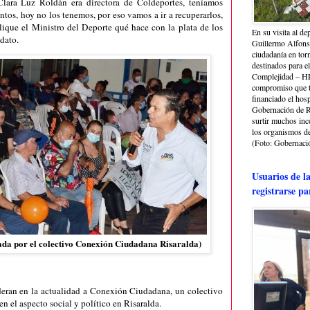
Clara Luz Roldán era directora de Coldeportes, teníamos
tos, hoy no los tenemos, por eso vamos a ir a recuperarlos,
lique el Ministro del Deporte qué hace con la plata de los
En su visita al de
dato.
Guillermo Alfonso
ciudadanía en torn
destinados para e
Complejidad – HRA
compromiso que ti
financiado el hosp
Gobernación de Ri
surtir muchos in
los organismos de 
(Foto: Gobernació
Usuarios de l
registrarse pa
ada por el colectivo Conexión Ciudadana Risaralda)
deran en la actualidad a Conexión Ciudadana, un colectivo
n el aspecto social y político en Risaralda.