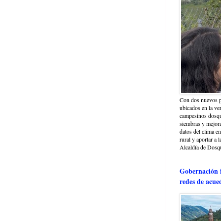
Con dos nuevos p
ubicados en la ve
campesinos dosque
siembras y mejora
datos del clima e
rural y aportar a 
Alcaldía de Dosq
Gobernación i
redes de acue