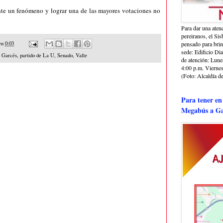
te un fenómeno y lograr una de las mayores votaciones no
Para dar una aten
pereiranos, el Si
en
0:03
pensado para bri
sede: Edificio Dia
s Garcés
,
partido de La U
,
Senado
,
Valle
de atención: Lune
4:00 p.m. Viernes
(Foto: Alcaldía de
Para tener en
Megabús a Ga