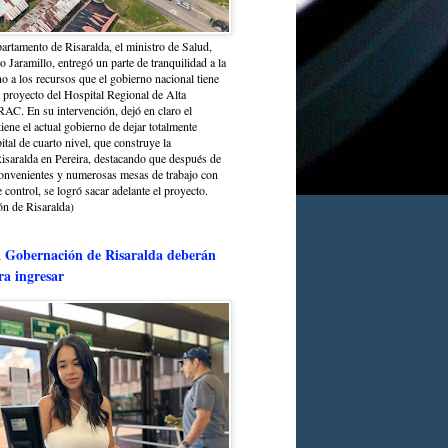
partamento de Risaralda, el ministro de Salud,
 Jaramillo, entregó un parte de tranquilidad a la
o a los recursos que el gobierno nacional tiene
l proyecto del Hospital Regional de Alta
C. En su intervención, dejó en claro el
ene el actual gobierno de dejar totalmente
ital de cuarto nivel, que construye la
saralda en Pereira, destacando que después de
convenientes y numerosas mesas de trabajo con
control, se logró sacar adelante el proyecto.
n de Risaralda)
a Gobernación de Risaralda deberán
ra ingresar