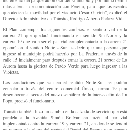
incremento del parque automotor del Municipio y por último definir
rutas alternas de comunicación con Pereira, para aquellos eventos
que afecten la movilidad por el viaducto Cesar Gaviria”, explicó el
Director Administrativo de Tránsito, Rodrigo Alberto Perlaza Vidal.
El Plan contempla los siguientes cambios: el sentido vial de la
carrera 21 que quedará funcionando en sentido Sur-Norte y la
carrera 19 que va a ser el par vial complementario a la carrera 21
operará en el sentido Norte - Sur, es decir, que una persona que
ingrese al municipio podrá hacerlo por La Pradera a través de la
calle 15 inicialmente para después tomar la carrera 21 sector de La
Aurora hasta la glorieta de Prado Verde para luego ingresar a las
Violetas.
Los conductores que van en el sentido Norte-Sur- se podrán
conectar a través del centro comercial Único, carrera 19 para
desembocar al sector del nuevo semáforo de la intersección de La
Popa, precisó el funcionario.
Tránsito también hizo un cambio en la calzada de servicio que está
paralela a la Avenida Simón Bolívar, en razón al par vial
implementado entre la carrera 19 y carrera 21, en donde se tendrá
un retorno a la altura del sector del Portal del Parque para generar