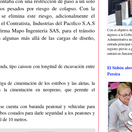
ontaba con una restricción de paso a un solo
ulos pesados por riesgo de colapso. Con la
se elimina este riesgo, adicionalmente el
el Contratista, Industrias del Pacifico S.A.S
 firma Mapo Ingeniería SAS, para el tránsito
Con el objetivo de
ingreso a la Gober
n algunas más allá de las cargas de diseño,
Administrativa in
entrada principal 
registro previo a 
entrará en funcio
nda, tipo caisson con longitud de excavación entre
El Sisbén abr
Pereira
ga de cimentación de los estribos y las aletas, la
en la cimentación en neopreno, que permite el
 se cuenta con baranda peatonal y vehicular para
os costados para darle seguridad a los peatones y
l de 10 metros.