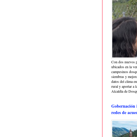
Con dos nuevos p
ubicados en la ve
campesinos dosque
siembras y mejora
datos del clima e
rural y aportar a 
Alcaldía de Dosq
Gobernación i
redes de acue