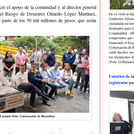
ó el apoyo de la comunidad y al director general
el Riesgo de Desastres Olmedo López Martínez,
En su visita al de
Guillermo Alfonso
 parte de los 50 mil millones de pesos, que serán
ciudadanía en torn
destinados para e
Complejidad – HRA
compromiso que ti
financiado el hosp
Gobernación de Ri
surtir muchos in
los organismos de 
(Foto: Gobernació
Usuarios de l
registrarse pa
l puente (Foto: Gobernación de Risaralda)