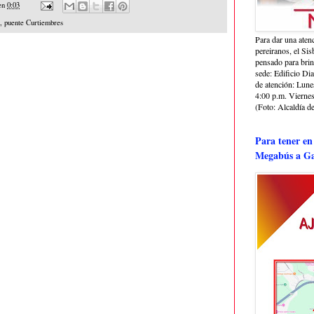
en
0:03
,
puente Curtiembres
Para dar una aten
pereiranos, el Si
pensado para bri
sede: Edificio Dia
de atención: Lune
4:00 p.m. Viernes
(Foto: Alcaldía de
Para tener en
Megabús a Ga