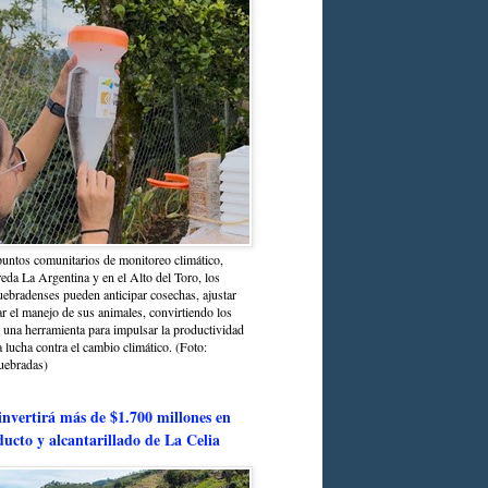
untos comunitarios de monitoreo climático,
reda La Argentina y en el Alto del Toro, los
bradenses pueden anticipar cosechas, ajustar
r el manejo de sus animales, convirtiendo los
n una herramienta para impulsar la productividad
la lucha contra el cambio climático. (Foto:
uebradas)
nvertirá más de $1.700 millones en
ducto y alcantarillado de La Celia