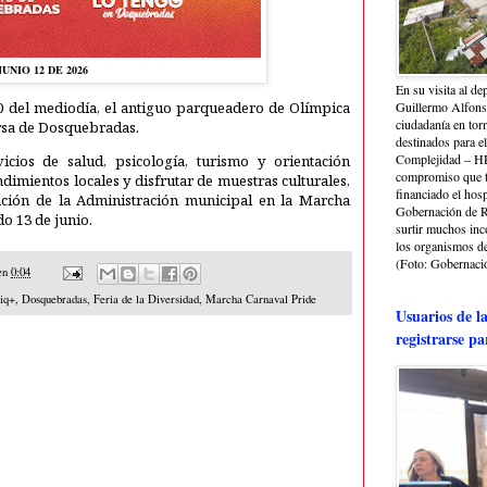
JUNIO 12 DE 2026
En su visita al de
:00 del mediodía, el antiguo parqueadero de Olímpica
Guillermo Alfonso
ciudadanía en torn
ersa de Dosquebradas.
destinados para e
Complejidad – HRA
icios de salud, psicología, turismo y orientación
compromiso que ti
dimientos locales y disfrutar de muestras culturales,
financiado el hosp
ación de la Administración municipal en la Marcha
Gobernación de Ri
do 13 de junio.
surtir muchos in
los organismos de 
(Foto: Gobernació
en
0:04
iq+
,
Dosquebradas
,
Feria de la Diversidad
,
Marcha Carnaval Pride
Usuarios de l
registrarse pa