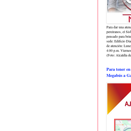
Para dar una aten
pereiranos, el Si
pensado para bri
sede: Edificio Dia
de atención: Lune
4:00 p.m. Viernes
(Foto: Alcaldía de
Para tener en
Megabús a Ga