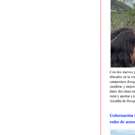
Con dos nuevos p
ubicados en la ve
campesinos dosque
siembras y mejora
datos del clima e
rural y aportar a 
Alcaldía de Dosq
Gobernación i
redes de acue