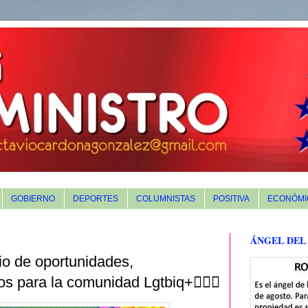
GOBIERNO
DEPORTES
COLUMNISTAS
POSITIVA
ECONÓMI
ÁNGEL DEL
io de oportunidades,
s para la comunidad Lgtbiq+🏳️‍🌈✅