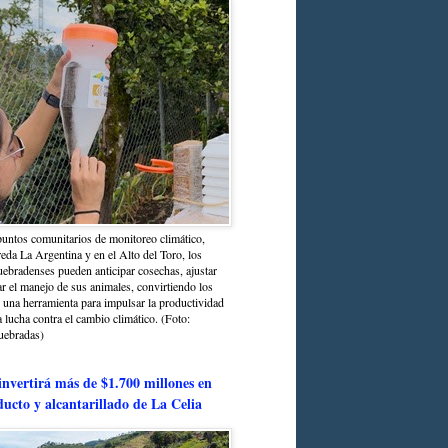
untos comunitarios de monitoreo climático,
reda La Argentina y en el Alto del Toro, los
bradenses pueden anticipar cosechas, ajustar
r el manejo de sus animales, convirtiendo los
n una herramienta para impulsar la productividad
la lucha contra el cambio climático. (Foto:
uebradas)
nvertirá más de $1.700 millones en
ducto y alcantarillado de La Celia