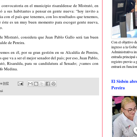
 convocatoria en el municipio risaraldense de Mistrató, en
tó a sus habitantes a pensar en gente nueva: “hoy invito a
bia con el país que tenemos, con los resultados que tenemos,
que éste es un muy buen momento para escoger gente nueva,
llo.
 Mistrató, considera que Juan Pablo Gallo será tan buen
Con el objetivo de
alde de Pereira.
ingreso a la Gober
Administrativa in
mos en él, por su gran gestión en su Alcaldía de Pereira,
entrada principal 
 que va a ser el mejor senador del país; por eso, Juan Pablo,
registro previo a 
tó, Risaralda, para su candidatura al Senado; ¡vamos con
entrará en funcio
lfo Medina.
El Sisbén abr
en
0:02
Pereira
tó