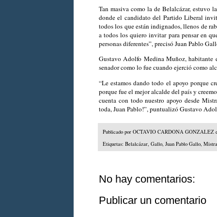
Tan masiva como la de Belalcázar, estuvo la
donde el candidato del Partido Liberal invi
todos los que están indignados, llenos de ra
a todos los quiero invitar para pensar en 
personas diferentes”, precisó Juan Pablo Ga
Gustavo Adolfo Medina Muñoz, habitante de
senador como lo fue cuando ejerció como alc
“Le estamos dando todo el apoyo porque cree
porque fue el mejor alcalde del país y creemos
cuenta con todo nuestro apoyo desde Mistra
toda, Juan Pablo!”, puntualizó Gustavo Ado
Publicado por
OCTAVIO CARDONA GONZALEZ
Etiquetas:
Belalcázar
,
Gallo
,
Juan Pablo Gallo
,
Mistra
No hay comentarios:
Publicar un comentario