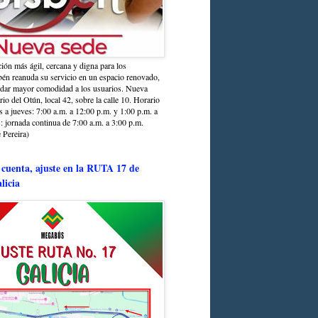
ción más ágil, cercana y digna para los
sbén reanuda su servicio en un espacio renovado,
ndar mayor comodidad a los usuarios. Nueva
rio del Otún, local 42, sobre la calle 10. Horario
s a jueves: 7:00 a.m. a 12:00 p.m. y 1:00 p.m. a
: jornada continua de 7:00 a.m. a 3:00 p.m.
 Pereira)
 cuenta, ajuste en la RUTA 17 de
licia