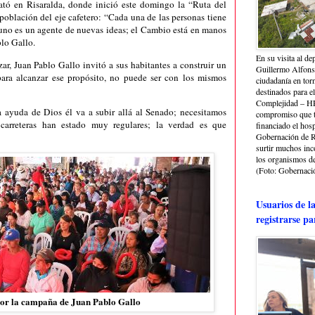
ató en Risaralda, donde inició este domingo la “Ruta del
población del eje cafetero: “Cada una de las personas tiene
uno es un agente de nuevas ideas; el Cambio está en manos
blo Gallo.
En su visita al de
ar, Juan Pablo Gallo invitó a sus habitantes a construir un
Guillermo Alfonso
para alcanzar ese propósito, no puede ser con los mismos
ciudadanía en torn
destinados para e
Complejidad – HRA
 ayuda de Dios él va a subir allá al Senado; necesitamos
compromiso que ti
carreteras han estado muy regulares; la verdad es que
financiado el hosp
Gobernación de Ri
surtir muchos in
los organismos de 
(Foto: Gobernació
Usuarios de l
registrarse pa
por la campaña de Juan Pablo Gallo