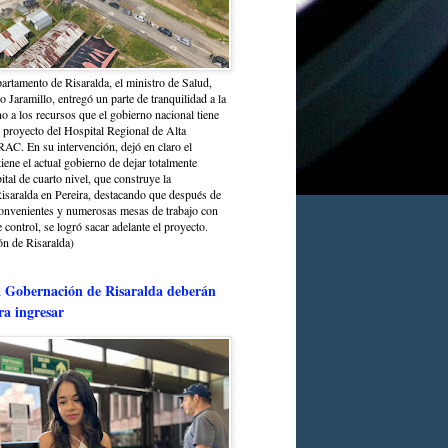
partamento de Risaralda, el ministro de Salud,
 Jaramillo, entregó un parte de tranquilidad a la
o a los recursos que el gobierno nacional tiene
l proyecto del Hospital Regional de Alta
C. En su intervención, dejó en claro el
ene el actual gobierno de dejar totalmente
ital de cuarto nivel, que construye la
saralda en Pereira, destacando que después de
convenientes y numerosas mesas de trabajo con
control, se logró sacar adelante el proyecto.
n de Risaralda)
a Gobernación de Risaralda deberán
ra ingresar