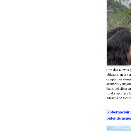
Con dos nuevos p
ubicados en la ve
campesinos dosque
siembras y mejora
datos del clima e
rural y aportar a 
Alcaldía de Dosq
Gobernación i
redes de acue